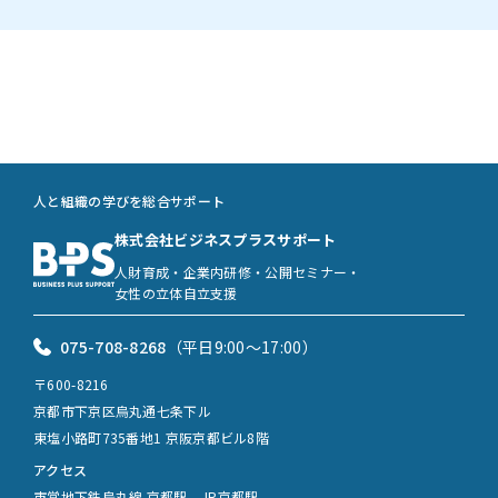
人と組織の学びを総合サポート
株式会社ビジネスプラスサポート
人財育成・企業内研修・公開セミナー・
女性の立体自立支援
075-708-8268
（平日9:00〜17:00）
〒600-8216
京都市下京区烏丸通七条下ル
東塩小路町735番地1 京阪京都ビル8階
アクセス
市営地下鉄烏丸線 京都駅、JR京都駅、