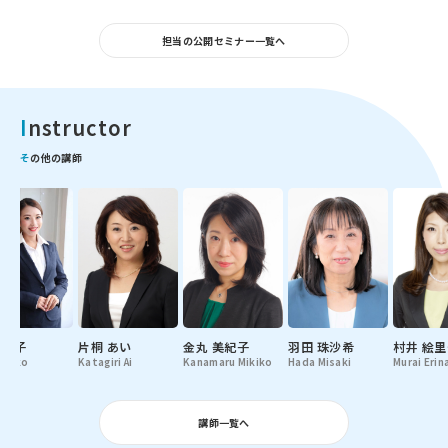
担当の公開セミナー一覧へ
Instructor
その他の講師
 彩子
片桐 あい
金丸 美紀子
羽田 珠沙希
村井 絵
Ayako
Katagiri Ai
Kanamaru Mikiko
Hada Misaki
Murai Erin
講師一覧へ