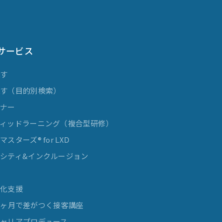
サービス
探す
探す（目的別検索）
ミナー
ィッドラーニング（複合型研修）
スターズ® for LXD
シティ&インクルージョン
発
率化支援
e 3ヶ月で差がつく接客講座
ャリアプロデュース