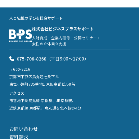
人と組織の学びを総合サポート
株式会社ビジネスプラスサポート
人財育成・企業内研修・公開セミナー・
女性の立体自立支援
075-708-8268
（平日9:00〜17:00）
〒600-8216
京都市下京区烏丸通七条下ル
東塩小路町735番地1 京阪京都ビル8階
アクセス
市営地下鉄烏丸線 京都駅、JR京都駅、
近鉄京都線 京都駅、烏丸通を北へ徒歩4分
お問い合わせ
資料請求