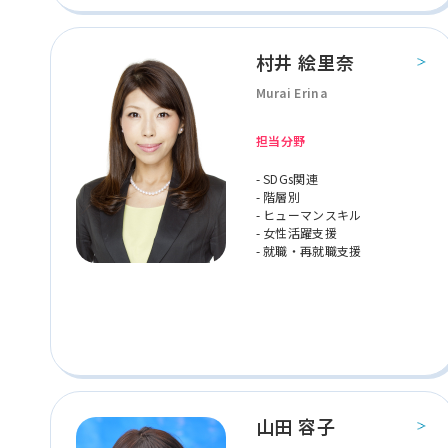
村井 絵里奈
Murai Erina
担当分野
- SDGs関連
- 階層別
- ヒューマンスキル
- 女性活躍支援
- 就職・再就職支援
山田 容子