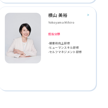
横山 美裕
Yokoyama Mihiro
担当分野
-接客術向上研修
-ヒューマンスキル研修
-セルフマネジメント研修