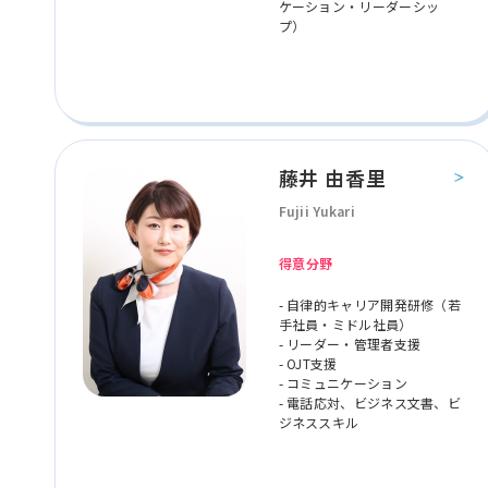
ケーション・リーダーシッ
プ）
藤井 由香里
Fujii Yukari
得意分野
- 自律的キャリア開発研修（若
手社員・ミドル社員）
- リーダー・管理者支援
- OJT支援
- コミュニケーション
- 電話応対、ビジネス文書、ビ
ジネススキル