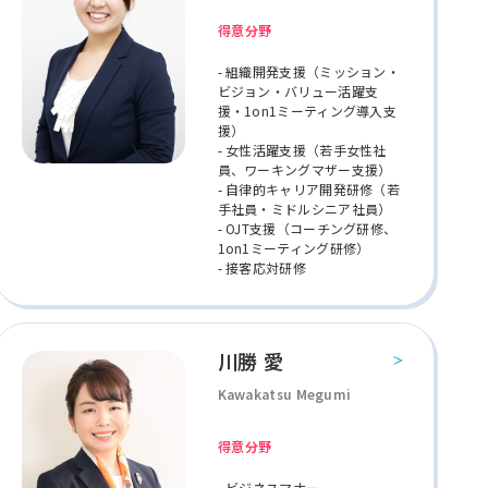
得意分野
- 組織開発支援（ミッション・
ビジョン・バリュー活躍支
援・1on1ミーティング導入支
援）
- 女性活躍支援（若手女性社
員、ワーキングマザー支援）
- 自律的キャリア開発研修（若
手社員・ミドルシニア社員）
- OJT支援（コーチング研修、
1on1ミーティング研修）
- 接客応対研修
川勝 愛
Kawakatsu Megumi
得意分野
- ビジネスマナー