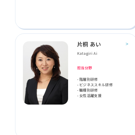
片桐 あい
Katagiri Ai
担当分野
- 階層別研修
- ビジネススキル研修
- 職種別研修
- 女性活躍支援