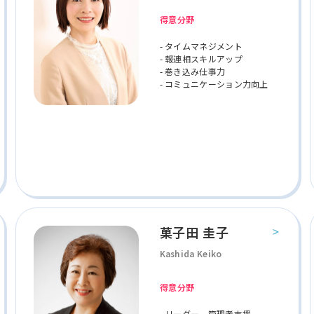
得意分野
- タイムマネジメント
- 報連相スキルアップ
- 巻き込み仕事力
- コミュニケーション力向上
菓子田 圭子
Kashida Keiko
得意分野
- リーダー、管理者支援