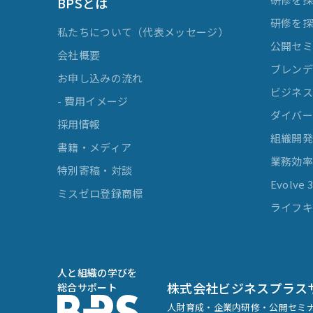
BPSとは
研修を
私たちについて（代表メッセージ）
公開セ
会社概要
ブレンデ
お申し込みの流れ
ビジネスマ
- 費用イメージ
ダイバー
採用情報
組織開
書籍・メディア
業務効
特別寄稿・対談
Evolv
ミスゼロ登録商標
ライフキ
人と組織の学びを
株式会社ビジネスプラス
総合サポート
人財育成・企業内研修・公開セミ