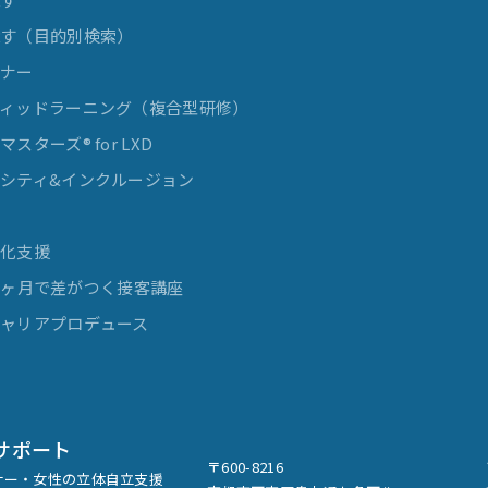
探す（目的別検索）
ミナー
ィッドラーニング（複合型研修）
スターズ® for LXD
シティ&インクルージョン
発
率化支援
e 3ヶ月で差がつく接客講座
ャリアプロデュース
サポート
〒600-8216
ナー・女性の立体自立支援