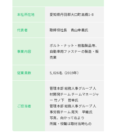
本社所在地
愛知県丹羽郡大口町高橋1-8
代表者
取締役社長 青山幸義氏
ボルト・ナット・樹脂製品等、
事業内容
自動車用ファスナーの製造・販
売業
従業員数
5,026名（2019年）
管理本部 総務人事グループ 人
材開発チーム チームマネージャ
ー 竹ノ下 哲幸氏
ご担当者
管理本部 総務人事グループ 人
事労務チーム 尾矢 早織氏
写真、向かって右より
所属・役職は取材当時もの