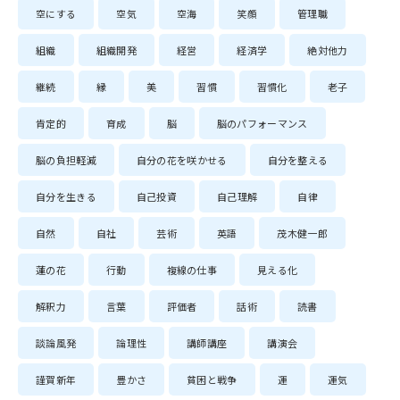
空にする
空気
空海
笑顔
管理職
組織
組織開発
経営
経済学
絶対他力
継続
縁
美
習慣
習慣化
老子
肯定的
育成
脳
脳のパフォーマンス
脳の負担軽減
自分の花を咲かせる
自分を整える
自分を生きる
自己投資
自己理解
自律
自然
自社
芸術
英語
茂木健一郎
蓮の花
行動
複線の仕事
見える化
解釈力
言葉
評価者
話術
読書
談論風発
論理性
講師講座
講演会
謹賀新年
豊かさ
貧困と戦争
運
運気