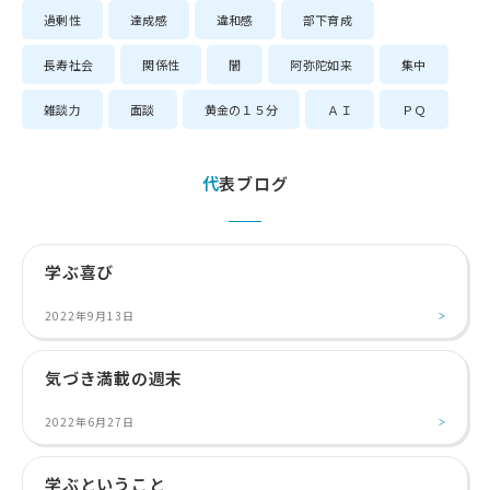
過剰性
達成感
違和感
部下育成
長寿社会
関係性
闇
阿弥陀如来
集中
雑談力
面談
黄金の１５分
ＡＩ
ＰＱ
代表ブログ
学ぶ喜び
2022年9月13日
気づき満載の週末
2022年6月27日
学ぶということ