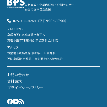
人財育成・企業内研修・公開セミナー・
女性の立体自立支援
075-708-8268
（平日9:00〜17:00）
〒600-8216
京都市下京区烏丸通七条下ル
東塩小路町735番地1 京阪京都ビル8階
アクセス
市営地下鉄烏丸線 京都駅、JR京都駅、
近鉄京都線 京都駅、烏丸通を北へ徒歩4分
お問い合わせ
資料請求
プライバシーポリシー