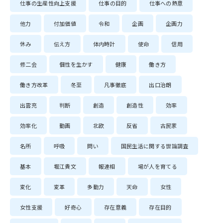
仕事の生産性向上支援
仕事の目的
仕事への熱意
他力
付加価値
令和
企画
企画力
休み
伝え方
体内時計
使命
信用
修二会
個性を生かす
健康
働き方
働き方改革
冬至
凡事徹底
出口治朗
出雲充
判断
創造
創造性
効率
効率化
動画
北欧
反省
古民家
名所
呼吸
問い
国民生活に関する世論調査
基本
堀江貴文
報連相
場が人を育てる
変化
変革
多動力
天命
女性
女性支援
好奇心
存在意義
存在目的