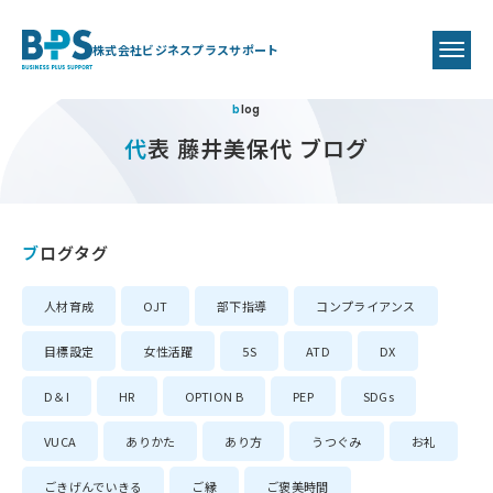
株式会社ビジネスプラスサポート
blog
代表 藤井美保代 ブログ
ブログタグ
人材育成
OJT
部下指導
コンプライアンス
目標設定
女性活躍
5S
ATD
DX
D＆I
HR
OPTION B
PEP
SDGs
VUCA
ありかた
あり方
うつぐみ
お礼
ごきげんでいきる
ご縁
ご褒美時間