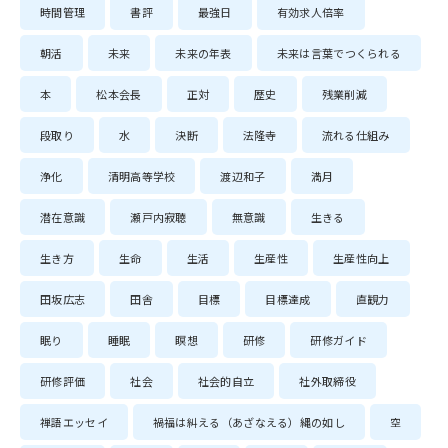
時間管理
書評
最強日
有効求人倍率
朝活
未来
未来の年表
未来は言葉でつくられる
本
松本会長
正対
歴史
残業削減
段取り
水
決断
法隆寺
流れる仕組み
浄化
清明高等学校
渡辺和子
満月
潜在意識
瀬戸内寂聴
無意識
生きる
生き方
生命
生活
生産性
生産性向上
田坂広志
田舎
目標
目標達成
直観力
眠り
睡眠
瞑想
研修
研修ガイド
研修評価
社会
社会的自立
社外取締役
禅語エッセイ
禍福は糾える（あざなえる）縄の如し
空