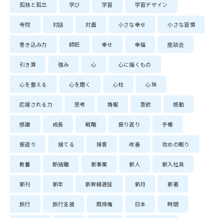
孤独と孤立
学び
学習
学習デザイン
寺院
対話
対面
小さな幸せ
小さな習慣
巻き込み力
師匠
幸せ
幸福
座談会
引き算
強み
心
心に描くもの
心を整える
心を磨く
心柱
心珠
応援される力
思考
情報
意欲
感動
感謝
成長
戦略
振り返り
手帳
振返り
捨てる
接客
改善
攻めの眠り
教養
断捨離
新事業
新人
新入社員
新刊
新年
新幹線遅延
新月
新著
旅行
旅行支援
既得権
日本
時間