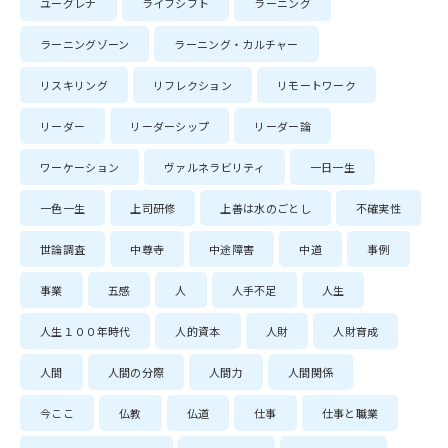
ユーグレナ
ライフシフト
ラーニング
ラーニングゾーン
ラーニング・カルチャー
リスキリング
リフレクション
リモートワーク
リーダー
リーダーシップ
リーダー論
ワーケーション
ヴァルネラビリティ
一日一生
一色一生
上司研修
上善は水のごとし
不確実性
世論調査
中尊寺
中途障害
中道
事例
事業
五感
人
人手不足
人生
人生１００年時代
人的資本
人財
人財育成
人間
人間の分際
人間力
人間関係
今ここ
仏教
仏道
仕事
仕事と職業