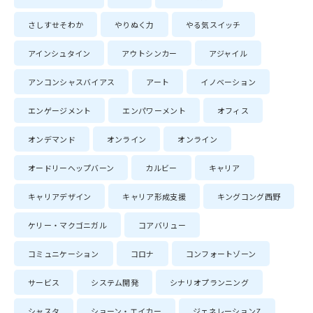
さしすせそわか
やりぬく力
やる気スイッチ
アインシュタイン
アウトシンカー
アジャイル
アンコンシャスバイアス
アート
イノベーション
エンゲージメント
エンパワーメント
オフィス
オンデマンド
オンライン
オンライン
オードリーヘップバーン
カルビー
キャリア
キャリアデザイン
キャリア形成支援
キングコング西野
ケリー・マクゴニガル
コアバリュー
コミュニケーション
コロナ
コンフォートゾーン
サービス
システム開発
シナリオプランニング
シャスタ
ショーン・エイカー
ジェネレーションZ