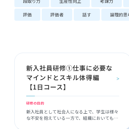
段取り力
生産性向上
考課力
評価
評価者
話す
論理的思
新入社員研修①仕事に必要な
マインドとスキル体得編
【1日コース】
研修の目的
新入社員として社会人になる上で、学生は様々
な不安を抱えている一方で、組織においても今
後の活躍への期待や不安を抱えています。 そ