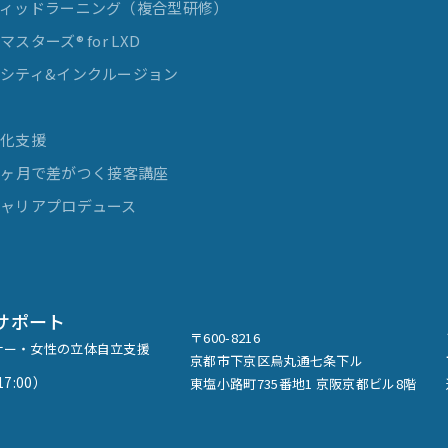
ィッドラーニング（複合型研修）
スターズ® for LXD
シティ&インクルージョン
発
率化支援
e 3ヶ月で差がつく接客講座
ャリアプロデュース
サポート
〒600-8216
ナー・女性の立体自立支援
京都市下京区烏丸通七条下ル
7:00）
東塩小路町735番地1 京阪京都ビル8階