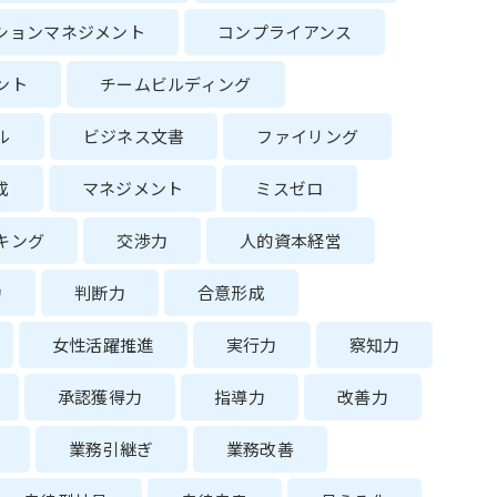
ションマネジメント
コンプライアンス
ント
チームビルディング
ル
ビジネス文書
ファイリング
成
マネジメント
ミスゼロ
キング
交渉力
人的資本経営
力
判断力
合意形成
女性活躍推進
実行力
察知力
承認獲得力
指導力
改善力
業務引継ぎ
業務改善