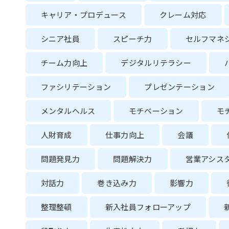
キャリア・プロデュース
クレーム対応
シニア社員
スピーチ力
セルフマネ
チーム力向上
デジタルリテラシー
ファシリテーション
プレゼンテーション
メンタルヘルス
モチベーション
モ
人財育成
仕事力向上
会議
問題発見力
問題解決力
営業アシス
対話力
巻き込み力
影響力
整理整頓
新入社員フォローアップ