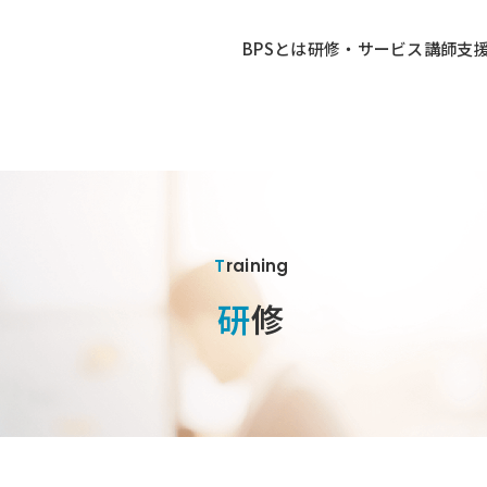
BPSとは
研修・サービス
講師
支
Training
研修