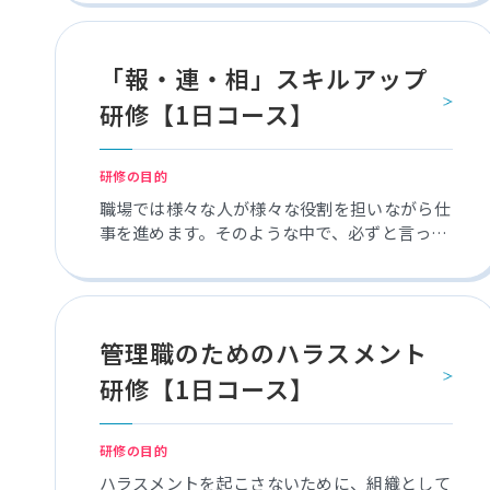
こで、本研修を通して新入社員にとっての基礎
を学び、社会人としての自覚と基本行動を習得
することで、ストレスなく組織の一員として加
「報・連・相」スキルアップ
わることができるようになります。
研修【1日コース】
研修の目的
職場では様々な人が様々な役割を担いながら仕
事を進めます。そのような中で、必ずと言って
いいほどコミュニケーション上の問題が発生し
ます。その多くは、「報・連・相」がきちんと
なされていないことが原因です。「報・連・
相」スキルアップ研修を通して、良好な人間関
管理職のためのハラスメント
係を築き、生産性の高い仕事を実現しましょ
う。
研修【1日コース】
研修の目的
ハラスメントを起こさないために、組織として