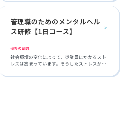
倒です。 多様な人材が活躍していく社会の中
で、チームワークを高め良い仕事をしていくた
めには質の高いコミュニケーションが必要とな
管理職のためのメンタルヘル
ります。 コミュニケーション力向上研修を通
ス研修【1日コース】
して、チームの連携を強め、組織で成果を出す
ために必要なコミュニケーション力を習得して
いただきます。
研修の目的
社会環境の変化によって、従業員にかかるスト
レスは高まっています。そうしたストレスから
くるメンタル不調者を出さない職場づくりが管
理職やリーダーには求められています。また、
管理職やリーダーにおいても自身の身を守るた
めのセルフケアも重要になります。良い仕事、
良い人生を歩むためにも、メンタルヘルスの基
本を理解していくことが重要になります。