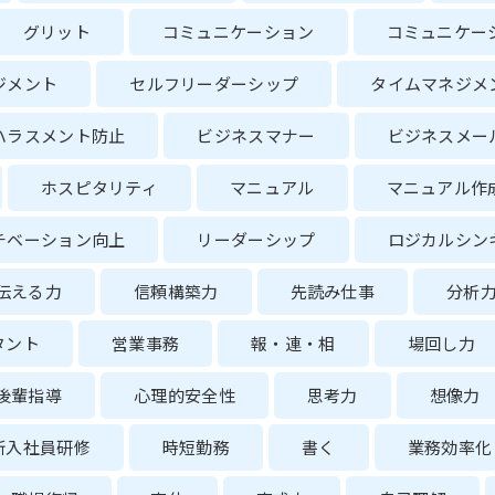
グリット
コミュニケーション
コミュニケー
ジメント
セルフリーダーシップ
タイムマネジメ
ハラスメント防止
ビジネスマナー
ビジネスメー
ホスピタリティ
マニュアル
マニュアル作
チベーション向上
リーダーシップ
ロジカルシン
伝える力
信頼構築力
先読み仕事
分析
タント
営業事務
報・連・相
場回し力
後輩指導
心理的安全性
思考力
想像力
新入社員研修
時短勤務
書く
業務効率化