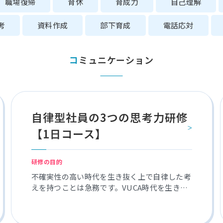
職場復帰
育休
育成力
自己理解
考
資料作成
部下育成
電話応対
コミュニケーション
自律型社員の3つの思考力研修
【1日コース】
研修の目的
不確実性の高い時代を生き抜く上で自律した考
えを持つことは急務です。VUCA時代を生き抜
く自律型社員の3つの思考力研修では、広い視
野で物事を前に進めるための3つの思考力を習
得していただきます。