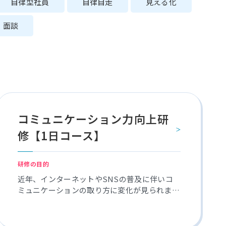
自律型社員
自律自走
見える化
面談
コミュニケーション力向上研
修【1日コース】
研修の目的
近年、インターネットやSNSの普及に伴いコ
ミュニケーションの取り方に変化が見られま
す。 しかしながら、効率を重視するあまり、言
葉が足らずミスコミュニケーションからのトラ
ブルも頻繁に起こっています。これでは本末転