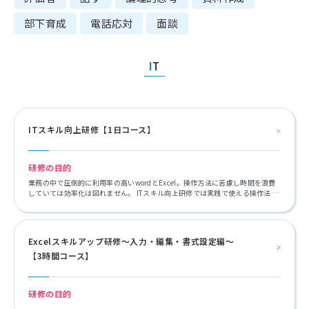
部下育成
電話応対
面談
IT
ITスキル向上研修【1日コース】
研修の目的
業務の中で圧倒的に利用率の高いwordとExcel。操作方法に苦慮し時間を浪費
していては効率化は図れません。 ITスキル向上研修では実践で使える操作法や
スキルを習得していただきます。
Excelスキルアップ研修～入力・編集・書式設定編～
【3時間コース】
研修の目的