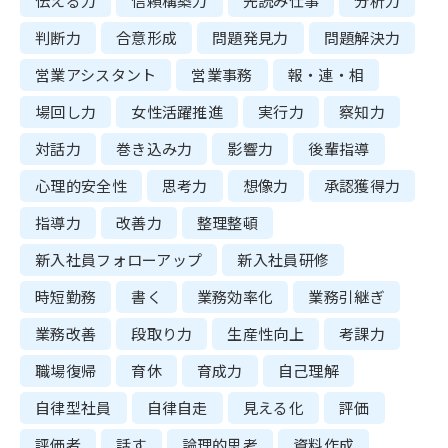
伝える力
信頼構築力
先読み仕事
分析力
判断力
合意形成
問題発見力
問題解決力
営業アシスタント
営業事務
報・連・相
場回し力
女性活躍推進
実行力
察知力
対話力
巻き込み力
影響力
後輩指導
心理的安全性
思考力
想像力
承認獲得力
指導力
改善力
整理整頓
新入社員フォローアップ
新入社員研修
時短勤務
書く
業務効率化
業務引継ぎ
業務改善
段取り力
生産性向上
考課力
職場復帰
育休
育成力
自己理解
自律型社員
自律自走
見える化
評価
評価者
話す
論理的思考
資料作成