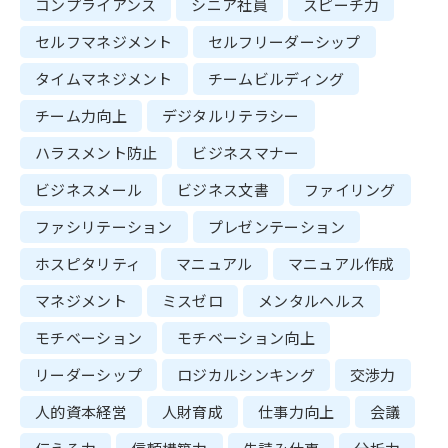
コンプライアンス
シニア社員
スピーチ力
セルフマネジメント
セルフリーダーシップ
タイムマネジメント
チームビルディング
チーム力向上
デジタルリテラシー
ハラスメント防止
ビジネスマナー
ビジネスメール
ビジネス文書
ファイリング
ファシリテーション
プレゼンテーション
ホスピタリティ
マニュアル
マニュアル作成
マネジメント
ミスゼロ
メンタルヘルス
モチベーション
モチベーション向上
リーダーシップ
ロジカルシンキング
交渉力
人的資本経営
人財育成
仕事力向上
会議