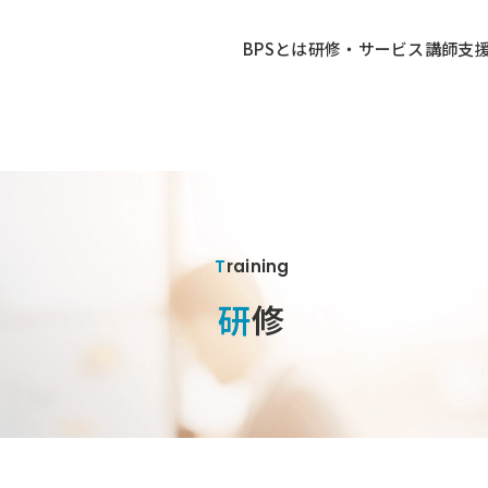
BPSとは
研修・サービス
講師
支
Training
研修