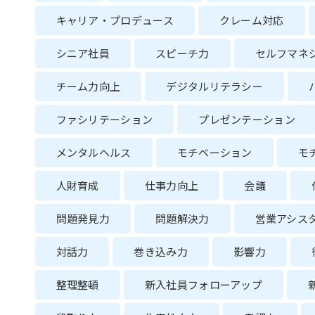
キャリア・プロデュース
クレーム対応
シニア社員
スピーチ力
セルフマネ
チーム力向上
デジタルリテラシー
ファシリテーション
プレゼンテーション
メンタルヘルス
モチベーション
モ
人財育成
仕事力向上
会議
問題発見力
問題解決力
営業アシス
対話力
巻き込み力
影響力
整理整頓
新入社員フォローアップ