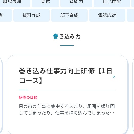
職場復帰
育休
育成力
自己理解
考
資料作成
部下育成
電話応対
巻き込み力
巻き込み仕事力向上研修【1日
コース】
研修の目的
目の前の仕事に集中するあまり、周囲を振り回
してしまったり、仕事を抱え込んでしまったり
することがあります。 巻き込み仕事力向上研
修では、目標達成に必要な周囲の協力を引き出
し、協働する力を養います。