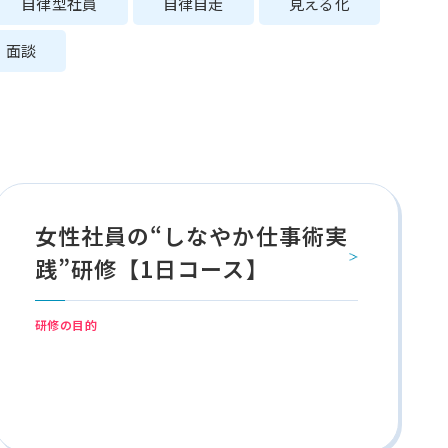
自律型社員
自律自走
見える化
面談
女性社員の“しなやか仕事術実
践”研修【1日コース】
研修の目的