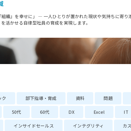
域
組織』を幸せに」 ― 一人ひとりが置かれた現状や気持ちに寄り
りを活かせる自律型社員の育成を実現します。
ック
部下指導・育成
資料
問題
50代
60代
DX
Excel
IT
インサイドセールス
インテグリティ
カ