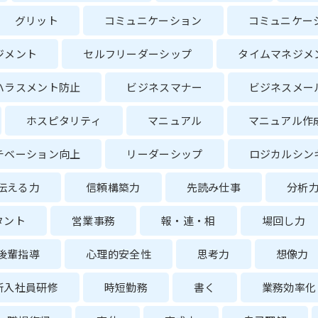
グリット
コミュニケーション
コミュニケー
ジメント
セルフリーダーシップ
タイムマネジメ
ハラスメント防止
ビジネスマナー
ビジネスメー
ホスピタリティ
マニュアル
マニュアル作
チベーション向上
リーダーシップ
ロジカルシン
伝える力
信頼構築力
先読み仕事
分析
タント
営業事務
報・連・相
場回し力
後輩指導
心理的安全性
思考力
想像力
新入社員研修
時短勤務
書く
業務効率化