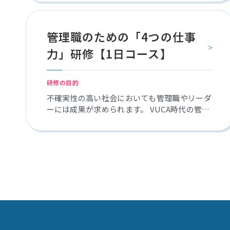
を通して、旧来からの非効率・非生産的な業務
から脱却し、従業員が自ら高いパフォーマンス
を発揮するための4つのスキルを習得していき
管理職のための「4つの仕事
ます。
力」研修【1日コース】
研修の目的
不確実性の高い社会においても管理職やリーダ
ーには成果が求められます。 VUCA時代の管理
職・リーダーのための「4つの仕事力」研修で
は、成果を出す4つの力について習得していた
だきます。