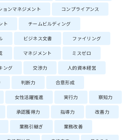
ションマネジメント
コンプライアンス
ント
チームビルディング
ル
ビジネス文書
ファイリング
成
マネジメント
ミスゼロ
キング
交渉力
人的資本経営
力
判断力
合意形成
女性活躍推進
実行力
察知力
承認獲得力
指導力
改善力
業務引継ぎ
業務改善