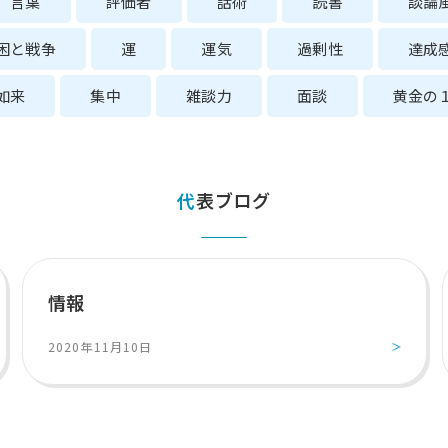
言葉
評価者
話術
読書
談論
困と戦争
運
運気
過剰性
達成
如来
集中
雑談力
面談
黄金の
代表ブログ
情報
2020年11月10日