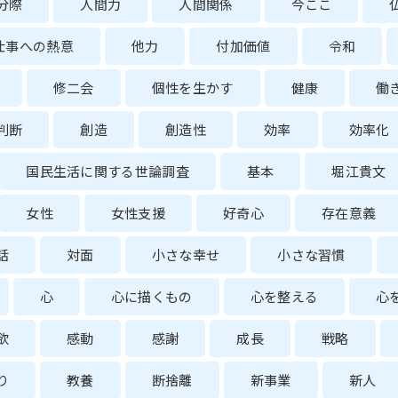
分際
人間力
人間関係
今ここ
仕事への熱意
他力
付加価値
令和
修二会
個性を生かす
健康
働
判断
創造
創造性
効率
効率化
国民生活に関する世論調査
基本
堀江貴文
女性
女性支援
好奇心
存在意義
話
対面
小さな幸せ
小さな習慣
心
心に描くもの
心を整える
心
欲
感動
感謝
成長
戦略
り
教養
断捨離
新事業
新人