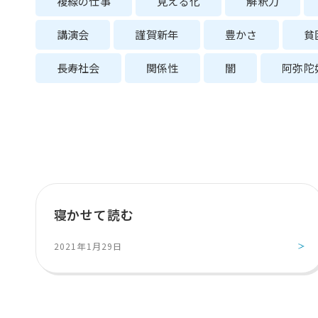
複線の仕事
見える化
解釈力
講演会
謹賀新年
豊かさ
貧
長寿社会
関係性
闇
阿弥陀
寝かせて読む
2021年1月29日