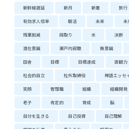
新幹線遅延
新月
新著
旅行
有効求人倍率
朝活
未来
未
残業削減
段取り
水
決断
潜在意識
瀬戸内寂聴
無意識
田舎
目標
目標達成
直観力
社会的自立
社外取締役
禅語エッセ
笑顔
管理職
組織
組織開発
老子
肯定的
育成
脳
自分を生きる
自己投資
自己理解