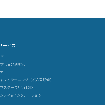
サービス
探す
探す（目的別検索）
ミナー
ィッドラーニング（複合型研修）
スターズ® for LXD
シティ&インクルージョン
発