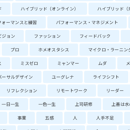
ド
ハイブリッド（オンライン）
ハイブリッド（
フォーマンスと練習
パフォーマンス・マネジメント
ビジョン
ファッション
フィードバック
プロ
ホメオスタシス
マイクロ・ラーニン
ス
ミスゼロ
ミャンマー
ムダ
バーサルデザイン
ユーグレナ
ライフシフト
リフレクション
リモートワーク
リーダー
一日一生
一色一生
上司研修
上善は水
事業
五感
人
人手不足