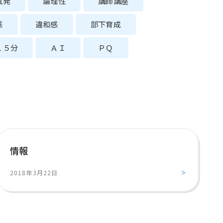
風発
論理性
講師講座
感
違和感
部下育成
１５分
ＡＩ
ＰＱ
情報
2018年3月22日