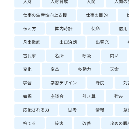
人財
人財育成
人間
人間の
仕事の生産性向上支援
仕事の目的
伝え方
体内時計
使命
信用
凡事徹底
出口治朗
出雲充
古民家
名所
呼吸
問い
変化
変革
多動力
天命
学習
学習デザイン
寺院
対
幸福
座談会
引き算
強み
応援される力
思考
情報
意
捨てる
接客
改善
攻めの眠