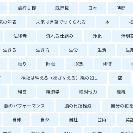
旅行支援
既得権
日本
時間
来の年表
未来は言葉でつくられる
本
法隆寺
流れる仕組み
浄化
清明
生きる
生き方
生命
生活
生
眠り
睡眠
瞑想
研修
イ
禍福は糾える（あざなえる）縄の如し
空
経営
経済学
絶対他力
継続
脳のパフォーマンス
脳の負担軽減
自分の花
自律
自然
自社
芸術
英