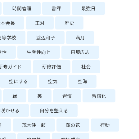
時間管理
書評
最強日
松本会長
正対
歴史
高等学校
渡辺和子
満月
産性
生産性向上
田坂広志
研修ガイド
研修評価
社会
空にする
空気
空海
縁
美
習慣
習慣化
を咲かせる
自分を整える
語
茂木健一郎
蓮の花
行動