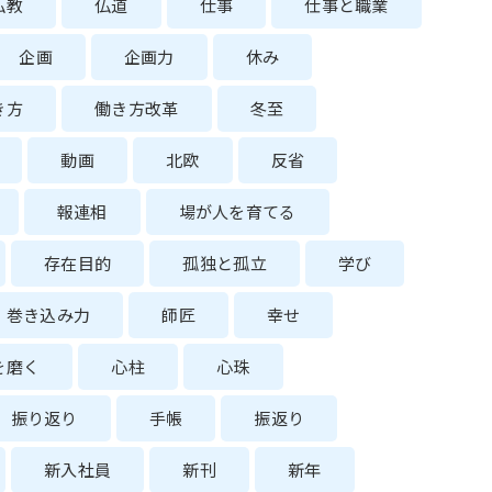
仏教
仏道
仕事
仕事と職業
企画
企画力
休み
き方
働き方改革
冬至
動画
北欧
反省
報連相
場が人を育てる
存在目的
孤独と孤立
学び
巻き込み力
師匠
幸せ
を磨く
心柱
心珠
振り返り
手帳
振返り
新入社員
新刊
新年