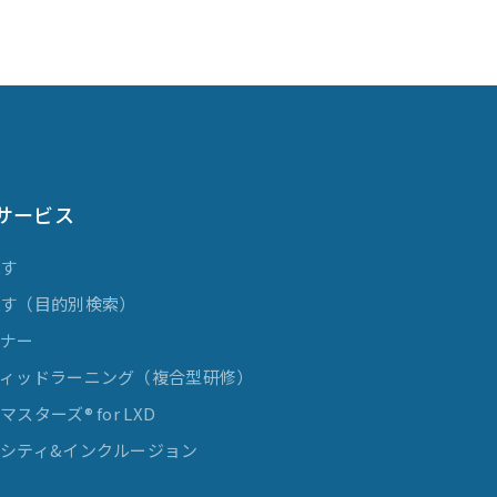
サービス
探す
探す（目的別検索）
ミナー
ィッドラーニング（複合型研修）
スターズ® for LXD
シティ&インクルージョン
発