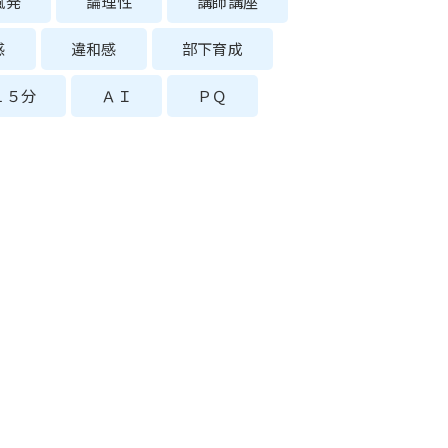
風発
論理性
講師講座
感
違和感
部下育成
１５分
ＡＩ
ＰＱ