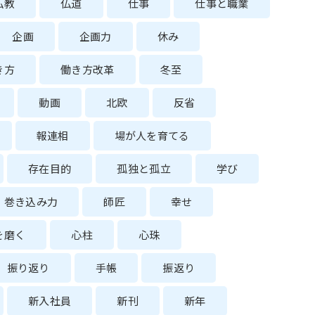
仏教
仏道
仕事
仕事と職業
企画
企画力
休み
き方
働き方改革
冬至
動画
北欧
反省
報連相
場が人を育てる
存在目的
孤独と孤立
学び
巻き込み力
師匠
幸せ
を磨く
心柱
心珠
振り返り
手帳
振返り
新入社員
新刊
新年