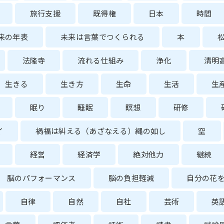
旅行支援
既得権
日本
時間
来の年表
未来は言葉でつくられる
本
法隆寺
流れる仕組み
浄化
清明
生きる
生き方
生命
生活
生
眠り
睡眠
瞑想
研修
イ
禍福は糾える（あざなえる）縄の如し
空
経営
経済学
絶対他力
継続
脳のパフォーマンス
脳の負担軽減
自分の花
自律
自然
自社
芸術
英