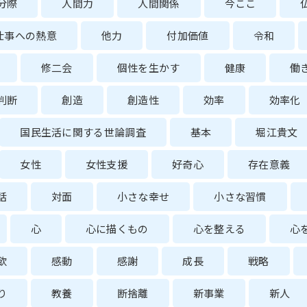
分際
人間力
人間関係
今ここ
仕事への熱意
他力
付加価値
令和
修二会
個性を生かす
健康
働
判断
創造
創造性
効率
効率化
国民生活に関する世論調査
基本
堀江貴文
女性
女性支援
好奇心
存在意義
話
対面
小さな幸せ
小さな習慣
心
心に描くもの
心を整える
心
欲
感動
感謝
成長
戦略
り
教養
断捨離
新事業
新人