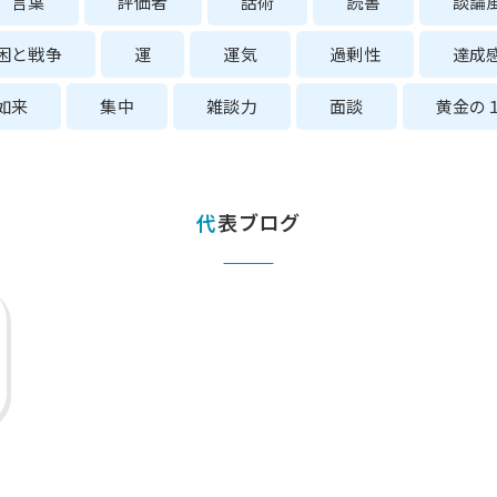
言葉
評価者
話術
読書
談論
困と戦争
運
運気
過剰性
達成
如来
集中
雑談力
面談
黄金の
代表ブログ