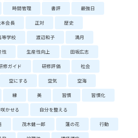
時間管理
書評
最強日
松本会長
正対
歴史
高等学校
渡辺和子
満月
産性
生産性向上
田坂広志
研修ガイド
研修評価
社会
空にする
空気
空海
縁
美
習慣
習慣化
を咲かせる
自分を整える
語
茂木健一郎
蓮の花
行動