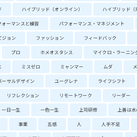
ド
ハイブリッド（オンライン）
ハイブリッド（
フォーマンスと練習
パフォーマンス・マネジメント
ビジョン
ファッション
フィードバック
プロ
ホメオスタシス
マイクロ・ラーニン
ス
ミスゼロ
ミャンマー
ムダ
バーサルデザイン
ユーグレナ
ライフシフト
リフレクション
リモートワーク
リーダー
一日一生
一色一生
上司研修
上善は水
事業
五感
人
人手不足