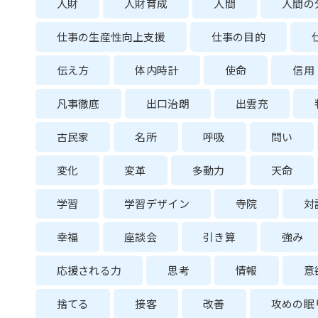
人財
人財育成
人間
人間の
仕事の生産性向上支援
仕事の目的
伝え方
体内時計
使命
信用
凡事徹底
出口治朗
出雲充
古民家
名所
呼吸
問い
変化
変革
多動力
天命
学習
学習デザイン
寺院
対
幸福
座談会
引き算
強み
応援される力
思考
情報
意
捨てる
接客
改善
攻めの眠