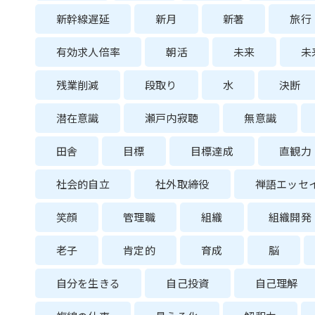
新幹線遅延
新月
新著
旅行
有効求人倍率
朝活
未来
未
残業削減
段取り
水
決断
潜在意識
瀬戸内寂聴
無意識
田舎
目標
目標達成
直観力
社会的自立
社外取締役
禅語エッセ
笑顔
管理職
組織
組織開発
老子
肯定的
育成
脳
自分を生きる
自己投資
自己理解