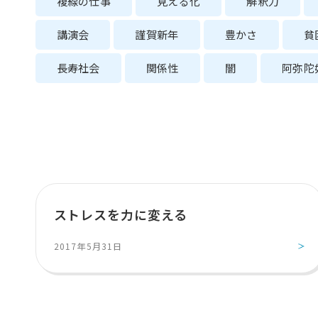
複線の仕事
見える化
解釈力
講演会
謹賀新年
豊かさ
貧
長寿社会
関係性
闇
阿弥陀
ストレスを力に変える
2017年5月31日