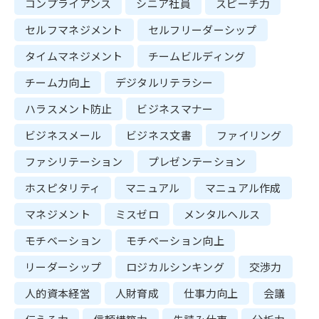
コンプライアンス
シニア社員
スピーチ力
セルフマネジメント
セルフリーダーシップ
タイムマネジメント
チームビルディング
チーム力向上
デジタルリテラシー
ハラスメント防止
ビジネスマナー
ビジネスメール
ビジネス文書
ファイリング
ファシリテーション
プレゼンテーション
ホスピタリティ
マニュアル
マニュアル作成
マネジメント
ミスゼロ
メンタルヘルス
モチベーション
モチベーション向上
リーダーシップ
ロジカルシンキング
交渉力
人的資本経営
人財育成
仕事力向上
会議