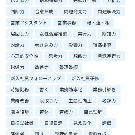
伝える力
信頼構築力
先読み仕事
分析力
判断力
合意形成
問題発見力
問題解決力
営業アシスタント
営業事務
報・連・相
場回し力
女性活躍推進
実行力
察知力
対話力
巻き込み力
影響力
後輩指導
心理的安全性
思考力
想像力
承認獲得力
指導力
改善力
整理整頓
新入社員フォローアップ
新入社員研修
時短勤務
書く
業務効率化
業務引継ぎ
業務改善
段取り力
生産性向上
考課力
職場復帰
育休
育成力
自己理解
自律型社員
自律自走
見える化
評価
評価者
話す
論理的思考
資料作成