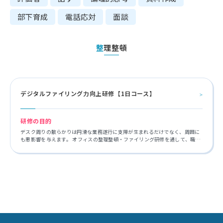
部下育成
電話応対
面談
整理整頓
デジタルファイリング力向上研修【1日コース】
研修の目的
デスク周りの散らかりは円滑な業務遂行に支障が生まれるだけでなく、周囲に
も悪影響を与えます。 オフィスの整理整頓・ファイリング研修を通して、職場
内の環境を改善法及び自身の仕事環境改善法を習得していきます。