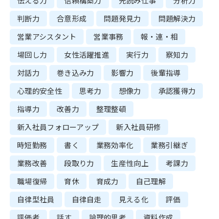
伝える力
信頼構築力
先読み仕事
分析力
判断力
合意形成
問題発見力
問題解決力
営業アシスタント
営業事務
報・連・相
場回し力
女性活躍推進
実行力
察知力
対話力
巻き込み力
影響力
後輩指導
心理的安全性
思考力
想像力
承認獲得力
指導力
改善力
整理整頓
新入社員フォローアップ
新入社員研修
時短勤務
書く
業務効率化
業務引継ぎ
業務改善
段取り力
生産性向上
考課力
職場復帰
育休
育成力
自己理解
自律型社員
自律自走
見える化
評価
評価者
話す
論理的思考
資料作成