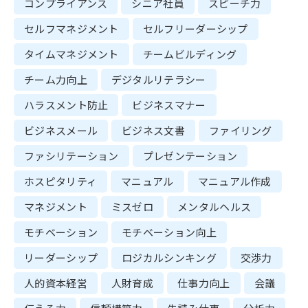
コンプライアンス
シニア社員
スピーチ力
セルフマネジメント
セルフリーダーシップ
タイムマネジメント
チームビルディング
チーム力向上
デジタルリテラシー
ハラスメント防止
ビジネスマナー
ビジネスメール
ビジネス文書
ファイリング
ファシリテーション
プレゼンテーション
ホスピタリティ
マニュアル
マニュアル作成
マネジメント
ミスゼロ
メンタルヘルス
モチベーション
モチベーション向上
リーダーシップ
ロジカルシンキング
交渉力
人的資本経営
人財育成
仕事力向上
会議