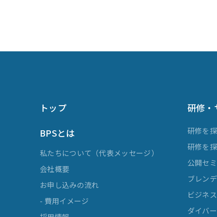
要なものです。 「話す・書く」伝える力総合
力強化研修では、伝え方の課題を改善すると同
時に、ビジネスシーンで即役立つ「分かりやす
い伝え方」「目的に沿った文書作成のコツ」を
習得していきます。
トップ
研修・
研修を
BPSとは
研修を
私たちについて（代表メッセージ）
公開セ
会社概要
ブレンデ
お申し込みの流れ
ビジネスマ
- 費用イメージ
ダイバー
採用情報