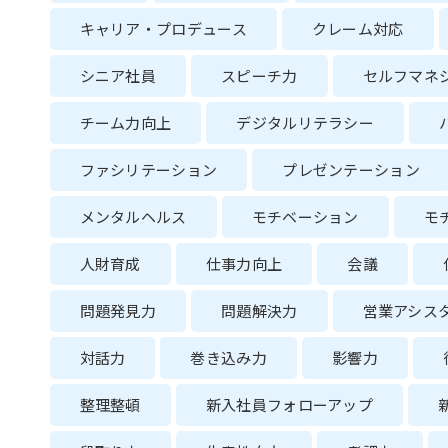
キャリア・プロデュース
クレーム対応
シニア社員
スピーチ力
セルフマネ
チーム力向上
デジタルリテラシー
ファシリテーション
プレゼンテーション
メンタルヘルス
モチベーション
モ
人財育成
仕事力向上
会議
問題発見力
問題解決力
営業アシス
対話力
巻き込み力
影響力
整理整頓
新入社員フォローアップ