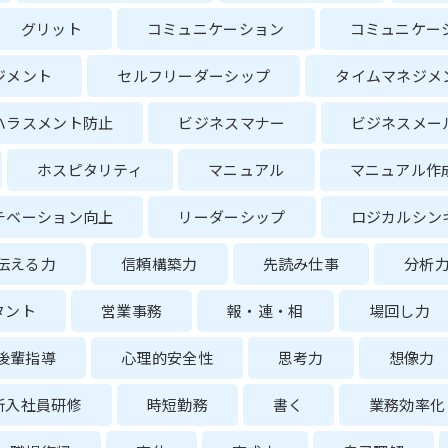
グリット
コミュニケーション
コミュニケー
ジメント
セルフリーダーシップ
タイムマネジメ
ハラスメント防止
ビジネスマナー
ビジネスメー
ホスピタリティ
マニュアル
マニュアル作
チベーション向上
リーダーシップ
ロジカルシン
伝える力
信頼構築力
先読み仕事
分析
タント
営業事務
報・連・相
場回し力
後輩指導
心理的安全性
思考力
想像力
新入社員研修
時短勤務
書く
業務効率化