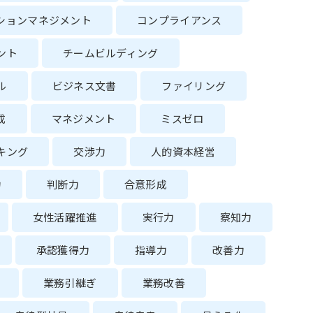
ションマネジメント
コンプライアンス
ント
チームビルディング
ル
ビジネス文書
ファイリング
成
マネジメント
ミスゼロ
キング
交渉力
人的資本経営
力
判断力
合意形成
女性活躍推進
実行力
察知力
承認獲得力
指導力
改善力
業務引継ぎ
業務改善