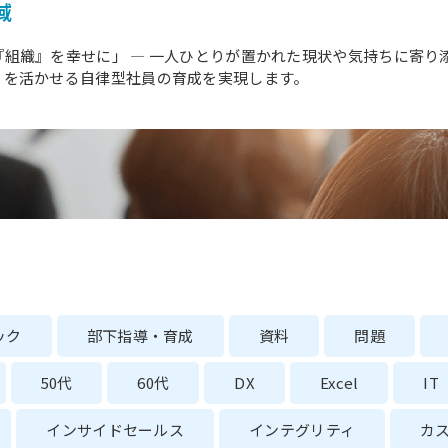
域
組織』を幸せに」 ― 一人ひとりが置かれた現状や気持ちに寄り
りを活かせる自律型社員の育成を実現します。
ック
部下指導・育成
資料
問題
50代
60代
DX
Excel
IT
インサイドセールス
インテグリティ
カ