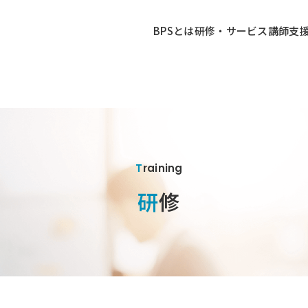
BPSとは
研修・サービス
講師
支
Training
研修