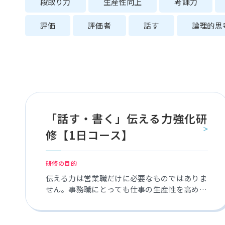
段取り力
生産性向上
考課力
評価
評価者
話す
論理的思
「話す・書く」伝える力強化研
修【1日コース】
研修の目的
伝える力は営業職だけに必要なものではありま
せん。事務職にとっても仕事の生産性を高める
だけでなく、良好な人間関係の構築にも繋がる
など、若手社員からベテラン社員まで、これま
で以上に円滑な業務を推進していくためにも重