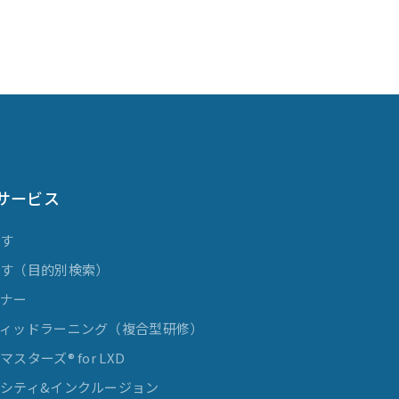
サービス
探す
探す（目的別検索）
ミナー
ィッドラーニング（複合型研修）
スターズ® for LXD
シティ&インクルージョン