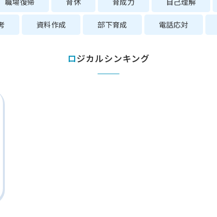
職場復帰
育休
育成力
自己理解
考
資料作成
部下育成
電話応対
ロジカルシンキング