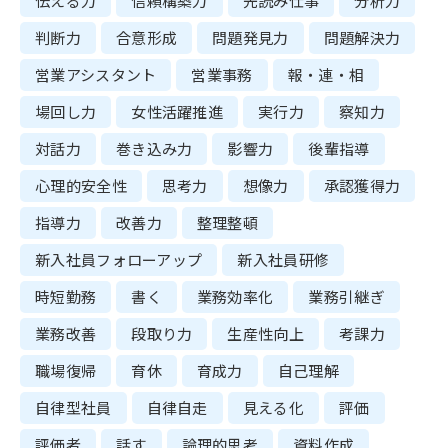
伝える力
信頼構築力
先読み仕事
分析力
判断力
合意形成
問題発見力
問題解決力
営業アシスタント
営業事務
報・連・相
場回し力
女性活躍推進
実行力
察知力
対話力
巻き込み力
影響力
後輩指導
心理的安全性
思考力
想像力
承認獲得力
指導力
改善力
整理整頓
新入社員フォローアップ
新入社員研修
時短勤務
書く
業務効率化
業務引継ぎ
業務改善
段取り力
生産性向上
考課力
職場復帰
育休
育成力
自己理解
自律型社員
自律自走
見える化
評価
評価者
話す
論理的思考
資料作成