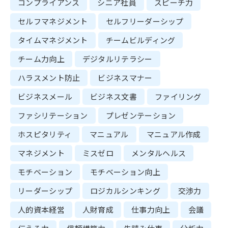
コンプライアンス
シニア社員
スピーチ力
セルフマネジメント
セルフリーダーシップ
タイムマネジメント
チームビルディング
チーム力向上
デジタルリテラシー
ハラスメント防止
ビジネスマナー
ビジネスメール
ビジネス文書
ファイリング
ファシリテーション
プレゼンテーション
ホスピタリティ
マニュアル
マニュアル作成
マネジメント
ミスゼロ
メンタルヘルス
モチベーション
モチベーション向上
リーダーシップ
ロジカルシンキング
交渉力
人的資本経営
人財育成
仕事力向上
会議