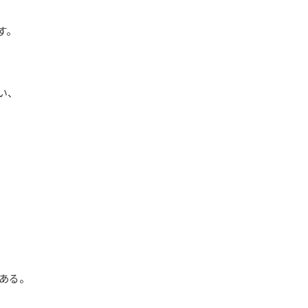
す。
い、
、
がある。