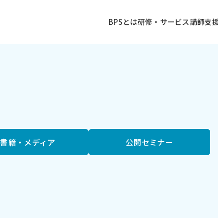
ログ
BPSとは
研修・サービス
講師
支
書籍・メディア
公開セミナー