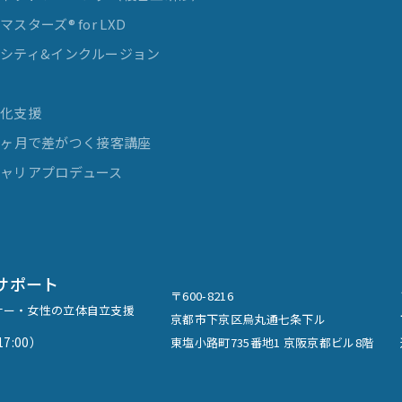
スターズ® for LXD
シティ&インクルージョン
発
率化支援
e 3ヶ月で差がつく接客講座
ャリアプロデュース
サポート
〒600-8216
ナー・女性の立体自立支援
京都市下京区烏丸通七条下ル
7:00）
東塩小路町735番地1 京阪京都ビル8階