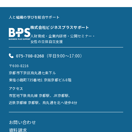
人と組織の学びを総合サポート
株式会社ビジネスプラスサポート
人財育成・企業内研修・公開セミナー・
女性の立体自立支援
075-708-8268
（平日9:00〜17:00）
〒600-8216
京都市下京区烏丸通七条下ル
東塩小路町735番地1 京阪京都ビル8階
アクセス
市営地下鉄烏丸線 京都駅、JR京都駅、
近鉄京都線 京都駅、烏丸通を北へ徒歩4分
お問い合わせ
資料請求