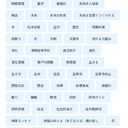
時間管理
書評
最強日
有効求人倍率
朝活
未来
未来の年表
未来は言葉でつくられる
本
松本会長
正対
歴史
残業削減
段取り
水
決断
法隆寺
流れる仕組み
浄化
清明高等学校
渡辺和子
満月
潜在意識
瀬戸内寂聴
無意識
生きる
生き方
生命
生活
生産性
生産性向上
田坂広志
田舎
目標
目標達成
直観力
眠り
睡眠
瞑想
研修
研修ガイド
研修評価
社会
社会的自立
社外取締役
禅語エッセイ
禍福は糾える（あざなえる）縄の如し
空