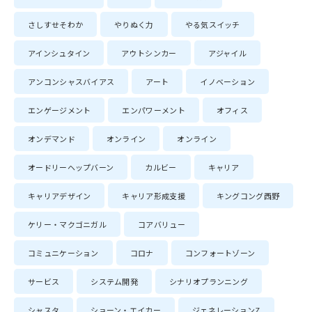
さしすせそわか
やりぬく力
やる気スイッチ
アインシュタイン
アウトシンカー
アジャイル
アンコンシャスバイアス
アート
イノベーション
エンゲージメント
エンパワーメント
オフィス
オンデマンド
オンライン
オンライン
オードリーヘップバーン
カルビー
キャリア
キャリアデザイン
キャリア形成支援
キングコング西野
ケリー・マクゴニガル
コアバリュー
コミュニケーション
コロナ
コンフォートゾーン
サービス
システム開発
シナリオプランニング
シャスタ
ショーン・エイカー
ジェネレーションZ