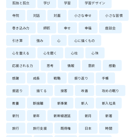
孤独と孤立
学び
学習
学習デザイン
寺院
対話
対面
小さな幸せ
小さな習慣
巻き込み力
師匠
幸せ
幸福
座談会
引き算
強み
心
心に描くもの
心を整える
心を磨く
心柱
心珠
応援される力
思考
情報
意欲
感動
感謝
成長
戦略
振り返り
手帳
振返り
捨てる
接客
改善
攻めの眠り
教養
断捨離
新事業
新人
新入社員
新刊
新年
新幹線遅延
新月
新著
旅行
旅行支援
既得権
日本
時間