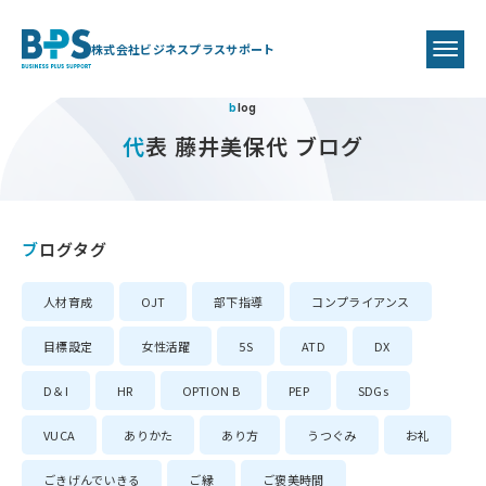
株式会社ビジネスプラスサポート
blog
代表 藤井美保代 ブログ
ブログタグ
人材育成
OJT
部下指導
コンプライアンス
目標設定
女性活躍
5S
ATD
DX
D＆I
HR
OPTION B
PEP
SDGs
VUCA
ありかた
あり方
うつぐみ
お礼
ごきげんでいきる
ご縁
ご褒美時間