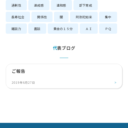
過剰性
達成感
違和感
部下育成
長寿社会
関係性
闇
阿弥陀如来
集中
雑談力
面談
黄金の１５分
ＡＩ
ＰＱ
代表ブログ
ご報告
2019年6月27日