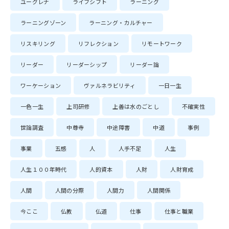
ユーグレナ
ライフシフト
ラーニング
ラーニングゾーン
ラーニング・カルチャー
リスキリング
リフレクション
リモートワーク
リーダー
リーダーシップ
リーダー論
ワーケーション
ヴァルネラビリティ
一日一生
一色一生
上司研修
上善は水のごとし
不確実性
世論調査
中尊寺
中途障害
中道
事例
事業
五感
人
人手不足
人生
人生１００年時代
人的資本
人財
人財育成
人間
人間の分際
人間力
人間関係
今ここ
仏教
仏道
仕事
仕事と職業