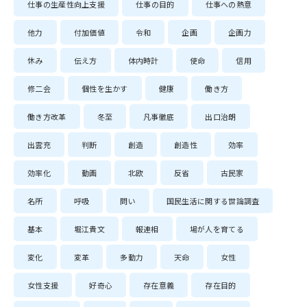
仕事の生産性向上支援
仕事の目的
仕事への熱意
他力
付加価値
令和
企画
企画力
休み
伝え方
体内時計
使命
信用
修二会
個性を生かす
健康
働き方
働き方改革
冬至
凡事徹底
出口治朗
出雲充
判断
創造
創造性
効率
効率化
動画
北欧
反省
古民家
名所
呼吸
問い
国民生活に関する世論調査
基本
堀江貴文
報連相
場が人を育てる
変化
変革
多動力
天命
女性
女性支援
好奇心
存在意義
存在目的