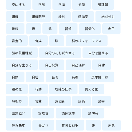
空にする
空気
空海
笑顔
管理職
組織
組織開発
経営
経済学
絶対他力
継続
縁
美
習慣
習慣化
老子
肯定的
育成
脳
脳のパフォーマンス
脳の負担軽減
自分の花を咲かせる
自分を整える
自分を生きる
自己投資
自己理解
自律
自然
自社
芸術
英語
茂木健一郎
蓮の花
行動
複線の仕事
見える化
解釈力
言葉
評価者
話術
読書
談論風発
論理性
講師講座
講演会
謹賀新年
豊かさ
貧困と戦争
運
運気