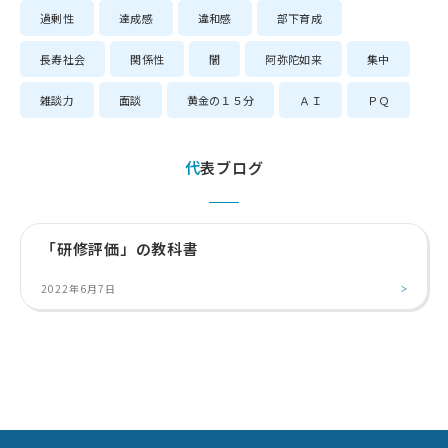
過剰性
達成感
違和感
部下育成
長寿社会
関係性
闇
阿弥陀如来
集中
雑談力
面談
黄金の１５分
ＡＩ
ＰＱ
代表ブログ
「研修評価」の教科書
2022年6月7日