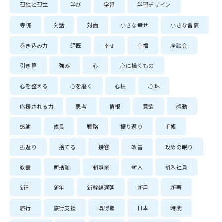
孤独と孤立
学び
学習
学習デザイン
寺院
対話
対面
小さな幸せ
小さな習慣
巻き込み力
師匠
幸せ
幸福
座談会
引き算
強み
心
心に描くもの
心を整える
心を磨く
心柱
心珠
応援される力
思考
情報
意欲
感動
感謝
成長
戦略
振り返り
手帳
振返り
捨てる
接客
改善
攻めの眠り
教養
断捨離
新事業
新人
新入社員
新刊
新年
新幹線遅延
新月
新著
旅行
旅行支援
既得権
日本
時間