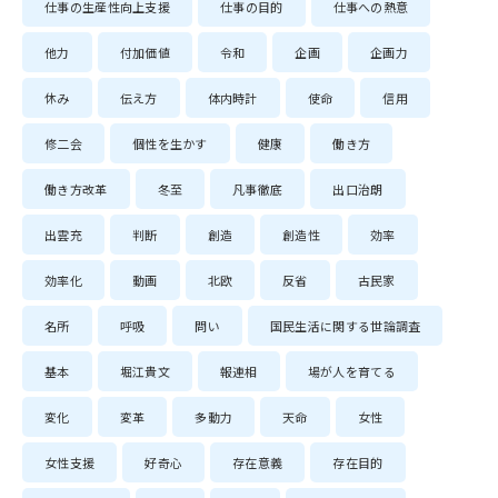
仕事の生産性向上支援
仕事の目的
仕事への熱意
他力
付加価値
令和
企画
企画力
休み
伝え方
体内時計
使命
信用
修二会
個性を生かす
健康
働き方
働き方改革
冬至
凡事徹底
出口治朗
出雲充
判断
創造
創造性
効率
効率化
動画
北欧
反省
古民家
名所
呼吸
問い
国民生活に関する世論調査
基本
堀江貴文
報連相
場が人を育てる
変化
変革
多動力
天命
女性
女性支援
好奇心
存在意義
存在目的