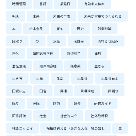
時間管理
書評
最強日
有効求人倍率
朝活
未来
未来の年表
未来は言葉でつくられる
本
松本会長
正対
歴史
残業削減
段取り
水
決断
法隆寺
流れる仕組み
浄化
清明高等学校
渡辺和子
満月
潜在意識
瀬戸内寂聴
無意識
生きる
生き方
生命
生活
生産性
生産性向上
田坂広志
田舎
目標
目標達成
直観力
眠り
睡眠
瞑想
研修
研修ガイド
研修評価
社会
社会的自立
社外取締役
禅語エッセイ
禍福は糾える（あざなえる）縄の如し
空