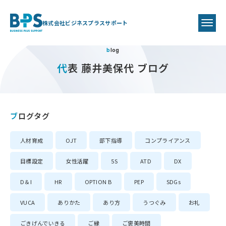
株式会社ビジネスプラスサポート
blog
代表 藤井美保代 ブログ
ブログタグ
人材育成
OJT
部下指導
コンプライアンス
目標設定
女性活躍
5S
ATD
DX
D＆I
HR
OPTION B
PEP
SDGs
VUCA
ありかた
あり方
うつぐみ
お礼
ごきげんでいきる
ご縁
ご褒美時間