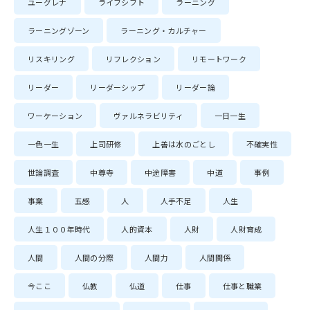
ユーグレナ
ライフシフト
ラーニング
ラーニングゾーン
ラーニング・カルチャー
リスキリング
リフレクション
リモートワーク
リーダー
リーダーシップ
リーダー論
ワーケーション
ヴァルネラビリティ
一日一生
一色一生
上司研修
上善は水のごとし
不確実性
世論調査
中尊寺
中途障害
中道
事例
事業
五感
人
人手不足
人生
人生１００年時代
人的資本
人財
人財育成
人間
人間の分際
人間力
人間関係
今ここ
仏教
仏道
仕事
仕事と職業