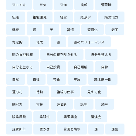
空にする
空気
空海
笑顔
管理職
組織
組織開発
経営
経済学
絶対他力
継続
縁
美
習慣
習慣化
老子
肯定的
育成
脳
脳のパフォーマンス
脳の負担軽減
自分の花を咲かせる
自分を整える
自分を生きる
自己投資
自己理解
自律
自然
自社
芸術
英語
茂木健一郎
蓮の花
行動
複線の仕事
見える化
解釈力
言葉
評価者
話術
読書
談論風発
論理性
講師講座
講演会
謹賀新年
豊かさ
貧困と戦争
運
運気