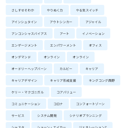
さしすせそわか
やりぬく力
やる気スイッチ
アインシュタイン
アウトシンカー
アジャイル
アンコンシャスバイアス
アート
イノベーション
エンゲージメント
エンパワーメント
オフィス
オンデマンド
オンライン
オンライン
オードリーヘップバーン
カルビー
キャリア
キャリアデザイン
キャリア形成支援
キングコング西野
ケリー・マクゴニガル
コアバリュー
コミュニケーション
コロナ
コンフォートゾーン
サービス
システム開発
シナリオプランニング
シャスタ
ショーン・エイカー
ジェネレーションZ