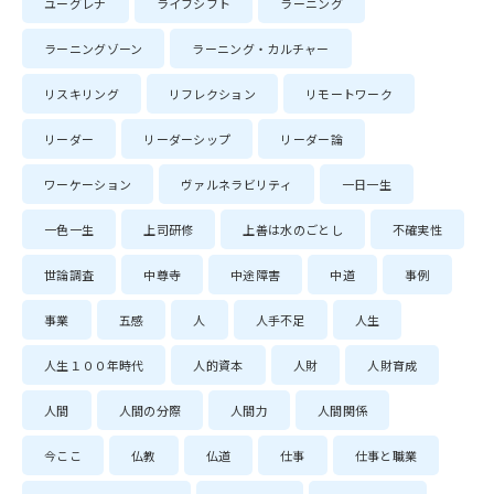
ユーグレナ
ライフシフト
ラーニング
ラーニングゾーン
ラーニング・カルチャー
リスキリング
リフレクション
リモートワーク
リーダー
リーダーシップ
リーダー論
ワーケーション
ヴァルネラビリティ
一日一生
一色一生
上司研修
上善は水のごとし
不確実性
世論調査
中尊寺
中途障害
中道
事例
事業
五感
人
人手不足
人生
人生１００年時代
人的資本
人財
人財育成
人間
人間の分際
人間力
人間関係
今ここ
仏教
仏道
仕事
仕事と職業