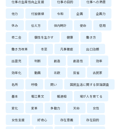
仕事の生産性向上支援
仕事の目的
仕事への熱意
他力
付加価値
令和
企画
企画力
休み
伝え方
体内時計
使命
信用
修二会
個性を生かす
健康
働き方
働き方改革
冬至
凡事徹底
出口治朗
出雲充
判断
創造
創造性
効率
効率化
動画
北欧
反省
古民家
名所
呼吸
問い
国民生活に関する世論調査
基本
堀江貴文
報連相
場が人を育てる
変化
変革
多動力
天命
女性
女性支援
好奇心
存在意義
存在目的