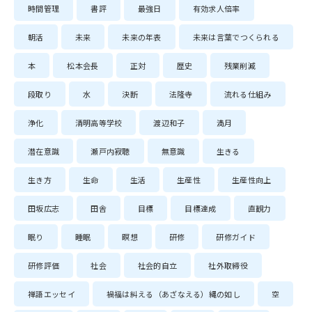
時間管理
書評
最強日
有効求人倍率
朝活
未来
未来の年表
未来は言葉でつくられる
本
松本会長
正対
歴史
残業削減
段取り
水
決断
法隆寺
流れる仕組み
浄化
清明高等学校
渡辺和子
満月
潜在意識
瀬戸内寂聴
無意識
生きる
生き方
生命
生活
生産性
生産性向上
田坂広志
田舎
目標
目標達成
直観力
眠り
睡眠
瞑想
研修
研修ガイド
研修評価
社会
社会的自立
社外取締役
禅語エッセイ
禍福は糾える（あざなえる）縄の如し
空