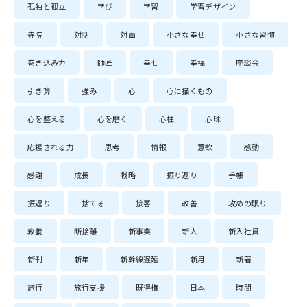
孤独と孤立
学び
学習
学習デザイン
寺院
対話
対面
小さな幸せ
小さな習慣
巻き込み力
師匠
幸せ
幸福
座談会
引き算
強み
心
心に描くもの
心を整える
心を磨く
心柱
心珠
応援される力
思考
情報
意欲
感動
感謝
成長
戦略
振り返り
手帳
振返り
捨てる
接客
改善
攻めの眠り
教養
断捨離
新事業
新人
新入社員
新刊
新年
新幹線遅延
新月
新著
旅行
旅行支援
既得権
日本
時間