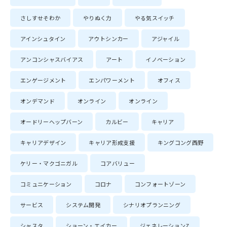
さしすせそわか
やりぬく力
やる気スイッチ
アインシュタイン
アウトシンカー
アジャイル
アンコンシャスバイアス
アート
イノベーション
エンゲージメント
エンパワーメント
オフィス
オンデマンド
オンライン
オンライン
オードリーヘップバーン
カルビー
キャリア
キャリアデザイン
キャリア形成支援
キングコング西野
ケリー・マクゴニガル
コアバリュー
コミュニケーション
コロナ
コンフォートゾーン
サービス
システム開発
シナリオプランニング
シャスタ
ショーン・エイカー
ジェネレーションZ