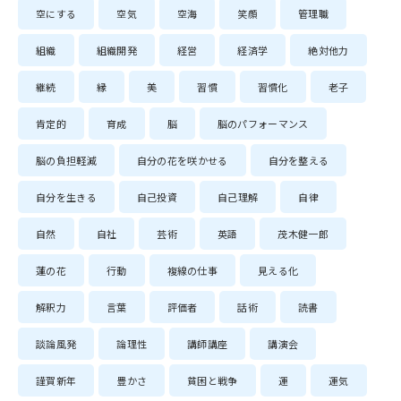
空にする
空気
空海
笑顔
管理職
組織
組織開発
経営
経済学
絶対他力
継続
縁
美
習慣
習慣化
老子
肯定的
育成
脳
脳のパフォーマンス
脳の負担軽減
自分の花を咲かせる
自分を整える
自分を生きる
自己投資
自己理解
自律
自然
自社
芸術
英語
茂木健一郎
蓮の花
行動
複線の仕事
見える化
解釈力
言葉
評価者
話術
読書
談論風発
論理性
講師講座
講演会
謹賀新年
豊かさ
貧困と戦争
運
運気