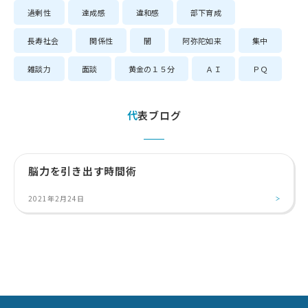
過剰性
達成感
違和感
部下育成
長寿社会
関係性
闇
阿弥陀如来
集中
雑談力
面談
黄金の１５分
ＡＩ
ＰＱ
代表ブログ
脳力を引き出す時間術
2021年2月24日