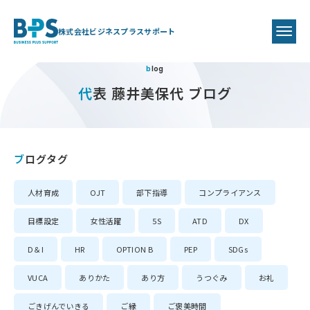
株式会社ビジネスプラスサポート
blog
代表 藤井美保代 ブログ
ブログタグ
人材育成
OJT
部下指導
コンプライアンス
目標設定
女性活躍
5S
ATD
DX
D＆I
HR
OPTION B
PEP
SDGs
VUCA
ありかた
あり方
うつぐみ
お礼
ごきげんでいきる
ご縁
ご褒美時間