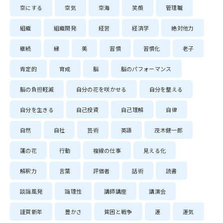
空にする
空気
空海
笑顔
管理職
組織
組織開発
経営
経済学
絶対他力
継続
縁
美
習慣
習慣化
老子
肯定的
育成
脳
脳のパフォーマンス
脳の負担軽減
自分の花を咲かせる
自分を整える
自分を生きる
自己投資
自己理解
自律
自然
自社
芸術
英語
茂木健一郎
蓮の花
行動
複線の仕事
見える化
解釈力
言葉
評価者
話術
読書
談論風発
論理性
講師講座
講演会
謹賀新年
豊かさ
貧困と戦争
運
運気