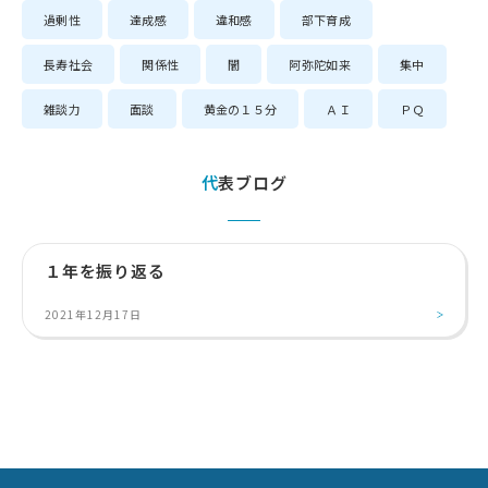
過剰性
達成感
違和感
部下育成
長寿社会
関係性
闇
阿弥陀如来
集中
雑談力
面談
黄金の１５分
ＡＩ
ＰＱ
代表ブログ
１年を振り返る
2021年12月17日