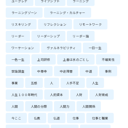
ユーグレナ
ライフシフト
ラーニング
ラーニングゾーン
ラーニング・カルチャー
リスキリング
リフレクション
リモートワーク
リーダー
リーダーシップ
リーダー論
ワーケーション
ヴァルネラビリティ
一日一生
一色一生
上司研修
上善は水のごとし
不確実性
世論調査
中尊寺
中途障害
中道
事例
事業
五感
人
人手不足
人生
人生１００年時代
人的資本
人財
人財育成
人間
人間の分際
人間力
人間関係
今ここ
仏教
仏道
仕事
仕事と職業