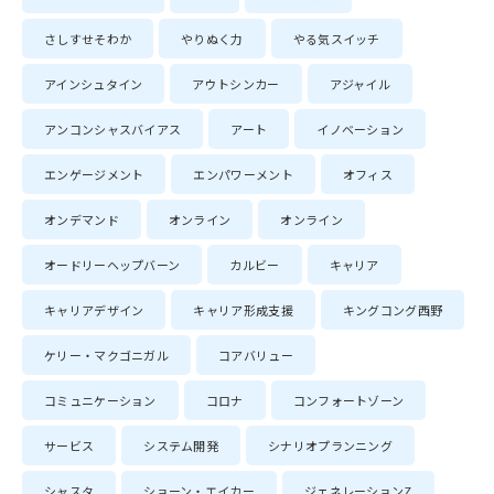
さしすせそわか
やりぬく力
やる気スイッチ
アインシュタイン
アウトシンカー
アジャイル
アンコンシャスバイアス
アート
イノベーション
エンゲージメント
エンパワーメント
オフィス
オンデマンド
オンライン
オンライン
オードリーヘップバーン
カルビー
キャリア
キャリアデザイン
キャリア形成支援
キングコング西野
ケリー・マクゴニガル
コアバリュー
コミュニケーション
コロナ
コンフォートゾーン
サービス
システム開発
シナリオプランニング
シャスタ
ショーン・エイカー
ジェネレーションZ