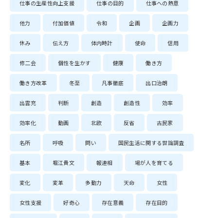
仕事の生産性向上支援
仕事の目的
仕事への熱意
他力
付加価値
令和
企画
企画力
休み
伝え方
体内時計
使命
信用
修二会
個性を生かす
健康
働き方
働き方改革
冬至
凡事徹底
出口治朗
出雲充
判断
創造
創造性
効率
効率化
動画
北欧
反省
古民家
名所
呼吸
問い
国民生活に関する世論調査
基本
堀江貴文
報連相
場が人を育てる
変化
変革
多動力
天命
女性
女性支援
好奇心
存在意義
存在目的