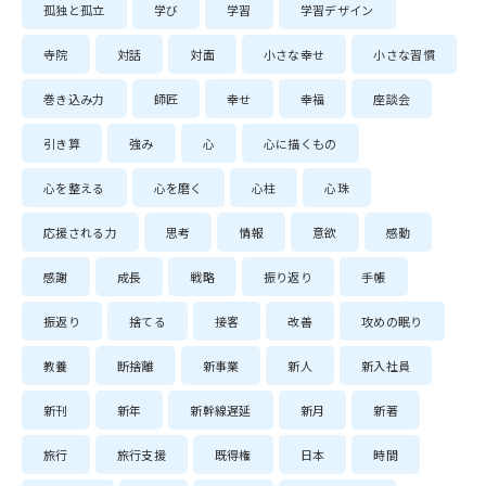
孤独と孤立
学び
学習
学習デザイン
寺院
対話
対面
小さな幸せ
小さな習慣
巻き込み力
師匠
幸せ
幸福
座談会
引き算
強み
心
心に描くもの
心を整える
心を磨く
心柱
心珠
応援される力
思考
情報
意欲
感動
感謝
成長
戦略
振り返り
手帳
振返り
捨てる
接客
改善
攻めの眠り
教養
断捨離
新事業
新人
新入社員
新刊
新年
新幹線遅延
新月
新著
旅行
旅行支援
既得権
日本
時間