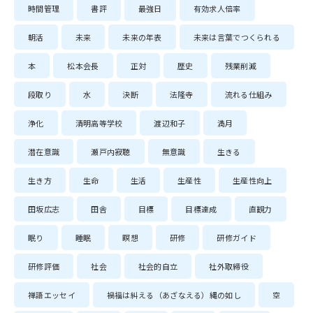
時間管理
書評
最強日
有効求人倍率
朝活
未来
未来の年表
未来は言葉でつくられる
本
松本会長
正対
歴史
残業削減
段取り
水
決断
法隆寺
流れる仕組み
浄化
清明高等学校
渡辺和子
満月
潜在意識
瀬戸内寂聴
無意識
生きる
生き方
生命
生活
生産性
生産性向上
田坂広志
田舎
目標
目標達成
直観力
眠り
睡眠
瞑想
研修
研修ガイド
研修評価
社会
社会的自立
社外取締役
禅語エッセイ
禍福は糾える（あざなえる）縄の如し
空