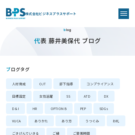
株式会社ビジネスプラスサポート
blog
代表 藤井美保代 ブログ
ブログタグ
人材育成
OJT
部下指導
コンプライアンス
目標設定
女性活躍
5S
ATD
DX
D＆I
HR
OPTION B
PEP
SDGs
VUCA
ありかた
あり方
うつぐみ
お礼
ごきげんでいきる
ご縁
ご褒美時間