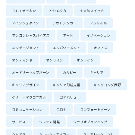
さしすせそわか
やりぬく力
やる気スイッチ
アインシュタイン
アウトシンカー
アジャイル
アンコンシャスバイアス
アート
イノベーション
エンゲージメント
エンパワーメント
オフィス
オンデマンド
オンライン
オンライン
オードリーヘップバーン
カルビー
キャリア
キャリアデザイン
キャリア形成支援
キングコング西野
ケリー・マクゴニガル
コアバリュー
コミュニケーション
コロナ
コンフォートゾーン
サービス
システム開発
シナリオプランニング
シャスタ
ショーン・エイカー
ジェネレーションZ