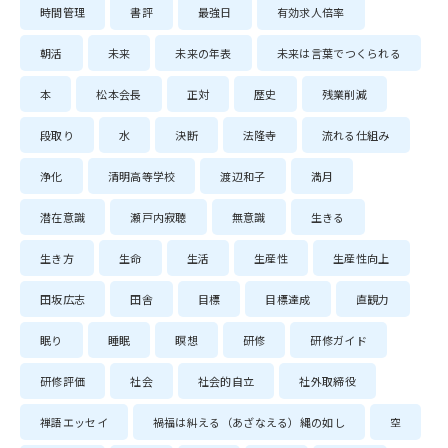
時間管理
書評
最強日
有効求人倍率
朝活
未来
未来の年表
未来は言葉でつくられる
本
松本会長
正対
歴史
残業削減
段取り
水
決断
法隆寺
流れる仕組み
浄化
清明高等学校
渡辺和子
満月
潜在意識
瀬戸内寂聴
無意識
生きる
生き方
生命
生活
生産性
生産性向上
田坂広志
田舎
目標
目標達成
直観力
眠り
睡眠
瞑想
研修
研修ガイド
研修評価
社会
社会的自立
社外取締役
禅語エッセイ
禍福は糾える（あざなえる）縄の如し
空