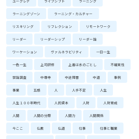
ユーグレナ
ライフシフト
ラーニング
ラーニングゾーン
ラーニング・カルチャー
リスキリング
リフレクション
リモートワーク
リーダー
リーダーシップ
リーダー論
ワーケーション
ヴァルネラビリティ
一日一生
一色一生
上司研修
上善は水のごとし
不確実性
世論調査
中尊寺
中途障害
中道
事例
事業
五感
人
人手不足
人生
人生１００年時代
人的資本
人財
人財育成
人間
人間の分際
人間力
人間関係
今ここ
仏教
仏道
仕事
仕事と職業