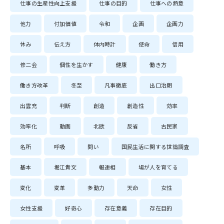
仕事の生産性向上支援
仕事の目的
仕事への熱意
他力
付加価値
令和
企画
企画力
休み
伝え方
体内時計
使命
信用
修二会
個性を生かす
健康
働き方
働き方改革
冬至
凡事徹底
出口治朗
出雲充
判断
創造
創造性
効率
効率化
動画
北欧
反省
古民家
名所
呼吸
問い
国民生活に関する世論調査
基本
堀江貴文
報連相
場が人を育てる
変化
変革
多動力
天命
女性
女性支援
好奇心
存在意義
存在目的