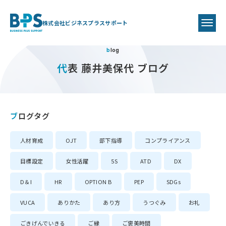
株式会社ビジネスプラスサポート
blog
代表 藤井美保代 ブログ
ブログタグ
人材育成
OJT
部下指導
コンプライアンス
目標設定
女性活躍
5S
ATD
DX
D＆I
HR
OPTION B
PEP
SDGs
VUCA
ありかた
あり方
うつぐみ
お礼
ごきげんでいきる
ご縁
ご褒美時間