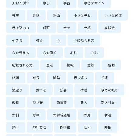
孤独と孤立
学び
学習
学習デザイン
寺院
対話
対面
小さな幸せ
小さな習慣
巻き込み力
師匠
幸せ
幸福
座談会
引き算
強み
心
心に描くもの
心を整える
心を磨く
心柱
心珠
応援される力
思考
情報
意欲
感動
感謝
成長
戦略
振り返り
手帳
振返り
捨てる
接客
改善
攻めの眠り
教養
断捨離
新事業
新人
新入社員
新刊
新年
新幹線遅延
新月
新著
旅行
旅行支援
既得権
日本
時間