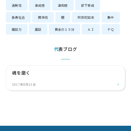
過剰性
達成感
違和感
部下育成
長寿社会
関係性
闇
阿弥陀如来
集中
雑談力
面談
黄金の１５分
ＡＩ
ＰＱ
代表ブログ
魂を磨く
2017年8月21日