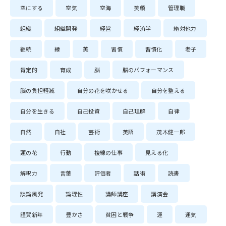
空にする
空気
空海
笑顔
管理職
組織
組織開発
経営
経済学
絶対他力
継続
縁
美
習慣
習慣化
老子
肯定的
育成
脳
脳のパフォーマンス
脳の負担軽減
自分の花を咲かせる
自分を整える
自分を生きる
自己投資
自己理解
自律
自然
自社
芸術
英語
茂木健一郎
蓮の花
行動
複線の仕事
見える化
解釈力
言葉
評価者
話術
読書
談論風発
論理性
講師講座
講演会
謹賀新年
豊かさ
貧困と戦争
運
運気