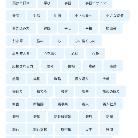
孤独と孤立
学び
学習
学習デザイン
寺院
対話
対面
小さな幸せ
小さな習慣
巻き込み力
師匠
幸せ
幸福
座談会
引き算
強み
心
心に描くもの
心を整える
心を磨く
心柱
心珠
応援される力
思考
情報
意欲
感動
感謝
成長
戦略
振り返り
手帳
振返り
捨てる
接客
改善
攻めの眠り
教養
断捨離
新事業
新人
新入社員
新刊
新年
新幹線遅延
新月
新著
旅行
旅行支援
既得権
日本
時間