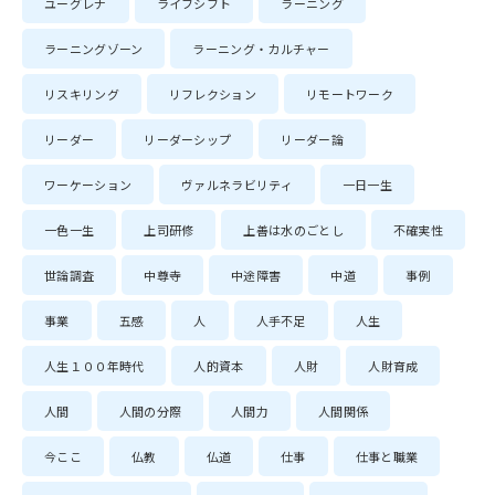
ユーグレナ
ライフシフト
ラーニング
ラーニングゾーン
ラーニング・カルチャー
リスキリング
リフレクション
リモートワーク
リーダー
リーダーシップ
リーダー論
ワーケーション
ヴァルネラビリティ
一日一生
一色一生
上司研修
上善は水のごとし
不確実性
世論調査
中尊寺
中途障害
中道
事例
事業
五感
人
人手不足
人生
人生１００年時代
人的資本
人財
人財育成
人間
人間の分際
人間力
人間関係
今ここ
仏教
仏道
仕事
仕事と職業