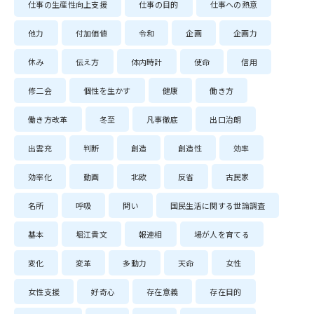
仕事の生産性向上支援
仕事の目的
仕事への熱意
他力
付加価値
令和
企画
企画力
休み
伝え方
体内時計
使命
信用
修二会
個性を生かす
健康
働き方
働き方改革
冬至
凡事徹底
出口治朗
出雲充
判断
創造
創造性
効率
効率化
動画
北欧
反省
古民家
名所
呼吸
問い
国民生活に関する世論調査
基本
堀江貴文
報連相
場が人を育てる
変化
変革
多動力
天命
女性
女性支援
好奇心
存在意義
存在目的