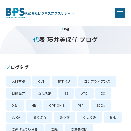
株式会社ビジネスプラスサポート
blog
代表 藤井美保代 ブログ
ブログタグ
人材育成
OJT
部下指導
コンプライアンス
目標設定
女性活躍
5S
ATD
DX
D＆I
HR
OPTION B
PEP
SDGs
VUCA
ありかた
あり方
うつぐみ
お礼
ごきげんでいきる
ご縁
ご褒美時間