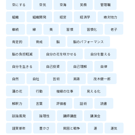
空にする
空気
空海
笑顔
管理職
組織
組織開発
経営
経済学
絶対他力
継続
縁
美
習慣
習慣化
老子
肯定的
育成
脳
脳のパフォーマンス
脳の負担軽減
自分の花を咲かせる
自分を整える
自分を生きる
自己投資
自己理解
自律
自然
自社
芸術
英語
茂木健一郎
蓮の花
行動
複線の仕事
見える化
解釈力
言葉
評価者
話術
読書
談論風発
論理性
講師講座
講演会
謹賀新年
豊かさ
貧困と戦争
運
運気