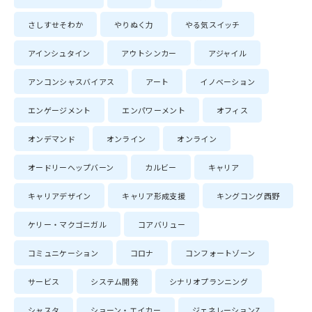
さしすせそわか
やりぬく力
やる気スイッチ
アインシュタイン
アウトシンカー
アジャイル
アンコンシャスバイアス
アート
イノベーション
エンゲージメント
エンパワーメント
オフィス
オンデマンド
オンライン
オンライン
オードリーヘップバーン
カルビー
キャリア
キャリアデザイン
キャリア形成支援
キングコング西野
ケリー・マクゴニガル
コアバリュー
コミュニケーション
コロナ
コンフォートゾーン
サービス
システム開発
シナリオプランニング
シャスタ
ショーン・エイカー
ジェネレーションZ