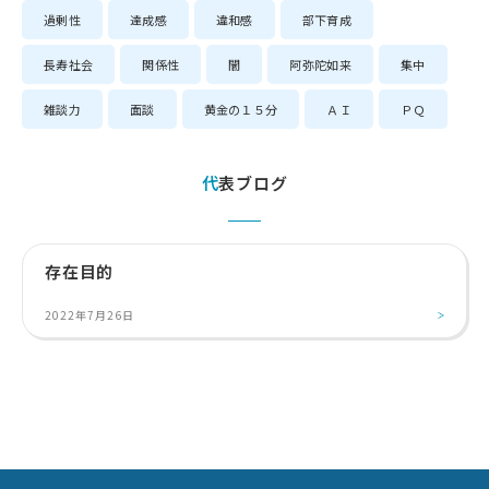
過剰性
達成感
違和感
部下育成
長寿社会
関係性
闇
阿弥陀如来
集中
雑談力
面談
黄金の１５分
ＡＩ
ＰＱ
代表ブログ
存在目的
2022年7月26日