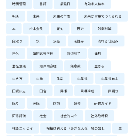
時間管理
書評
最強日
有効求人倍率
朝活
未来
未来の年表
未来は言葉でつくられる
本
松本会長
正対
歴史
残業削減
段取り
水
決断
法隆寺
流れる仕組み
浄化
清明高等学校
渡辺和子
満月
潜在意識
瀬戸内寂聴
無意識
生きる
生き方
生命
生活
生産性
生産性向上
田坂広志
田舎
目標
目標達成
直観力
眠り
睡眠
瞑想
研修
研修ガイド
研修評価
社会
社会的自立
社外取締役
禅語エッセイ
禍福は糾える（あざなえる）縄の如し
空