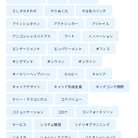
さしすせそわか
やりぬく力
やる気スイッチ
アインシュタイン
アウトシンカー
アジャイル
アンコンシャスバイアス
アート
イノベーション
エンゲージメント
エンパワーメント
オフィス
オンデマンド
オンライン
オンライン
オードリーヘップバーン
カルビー
キャリア
キャリアデザイン
キャリア形成支援
キングコング西野
ケリー・マクゴニガル
コアバリュー
コミュニケーション
コロナ
コンフォートゾーン
サービス
システム開発
シナリオプランニング
シャスタ
ショーン・エイカー
ジェネレーションZ