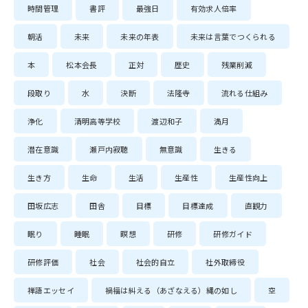
時間管理
書評
最強日
有効求人倍率
朝活
未来
未来の年表
未来は言葉でつくられる
本
松本会長
正対
歴史
残業削減
段取り
水
決断
法隆寺
流れる仕組み
浄化
清明高等学校
渡辺和子
満月
潜在意識
瀬戸内寂聴
無意識
生きる
生き方
生命
生活
生産性
生産性向上
田坂広志
田舎
目標
目標達成
直観力
眠り
睡眠
瞑想
研修
研修ガイド
研修評価
社会
社会的自立
社外取締役
禅語エッセイ
禍福は糾える（あざなえる）縄の如し
空