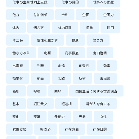
仕事の生産性向上支援
仕事の目的
仕事への熱意
他力
付加価値
令和
企画
企画力
休み
伝え方
体内時計
使命
信用
修二会
個性を生かす
健康
働き方
働き方改革
冬至
凡事徹底
出口治朗
出雲充
判断
創造
創造性
効率
効率化
動画
北欧
反省
古民家
名所
呼吸
問い
国民生活に関する世論調査
基本
堀江貴文
報連相
場が人を育てる
変化
変革
多動力
天命
女性
女性支援
好奇心
存在意義
存在目的