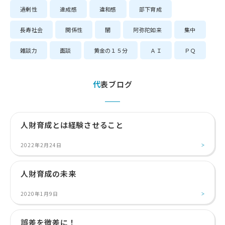
過剰性
達成感
違和感
部下育成
長寿社会
関係性
闇
阿弥陀如来
集中
雑談力
面談
黄金の１５分
ＡＩ
ＰＱ
代表ブログ
人財育成とは経験させること
2022年2月24日
人財育成の未来
2020年1月9日
誤差を微差に！