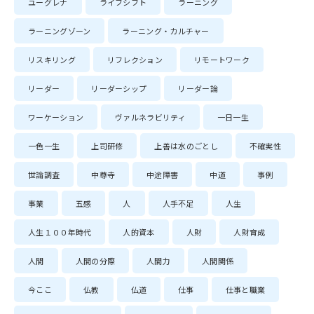
ユーグレナ
ライフシフト
ラーニング
ラーニングゾーン
ラーニング・カルチャー
リスキリング
リフレクション
リモートワーク
リーダー
リーダーシップ
リーダー論
ワーケーション
ヴァルネラビリティ
一日一生
一色一生
上司研修
上善は水のごとし
不確実性
世論調査
中尊寺
中途障害
中道
事例
事業
五感
人
人手不足
人生
人生１００年時代
人的資本
人財
人財育成
人間
人間の分際
人間力
人間関係
今ここ
仏教
仏道
仕事
仕事と職業