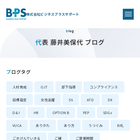
株式会社ビジネスプラスサポート
blog
代表 藤井美保代 ブログ
ブログタグ
人材育成
OJT
部下指導
コンプライアンス
目標設定
女性活躍
5S
ATD
DX
D＆I
HR
OPTION B
PEP
SDGs
VUCA
ありかた
あり方
うつぐみ
お礼
ごきげんでいきる
ご縁
ご褒美時間