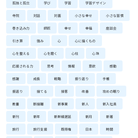
孤独と孤立
学び
学習
学習デザイン
寺院
対話
対面
小さな幸せ
小さな習慣
巻き込み力
師匠
幸せ
幸福
座談会
引き算
強み
心
心に描くもの
心を整える
心を磨く
心柱
心珠
応援される力
思考
情報
意欲
感動
感謝
成長
戦略
振り返り
手帳
振返り
捨てる
接客
改善
攻めの眠り
教養
断捨離
新事業
新人
新入社員
新刊
新年
新幹線遅延
新月
新著
旅行
旅行支援
既得権
日本
時間