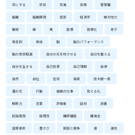
空にする
空気
空海
笑顔
管理職
組織
組織開発
経営
経済学
絶対他力
継続
縁
美
習慣
習慣化
老子
肯定的
育成
脳
脳のパフォーマンス
脳の負担軽減
自分の花を咲かせる
自分を整える
自分を生きる
自己投資
自己理解
自律
自然
自社
芸術
英語
茂木健一郎
蓮の花
行動
複線の仕事
見える化
解釈力
言葉
評価者
話術
読書
談論風発
論理性
講師講座
講演会
謹賀新年
豊かさ
貧困と戦争
運
運気