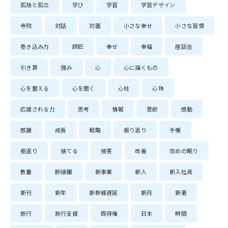
孤独と孤立
学び
学習
学習デザイン
寺院
対話
対面
小さな幸せ
小さな習慣
巻き込み力
師匠
幸せ
幸福
座談会
引き算
強み
心
心に描くもの
心を整える
心を磨く
心柱
心珠
応援される力
思考
情報
意欲
感動
感謝
成長
戦略
振り返り
手帳
振返り
捨てる
接客
改善
攻めの眠り
教養
断捨離
新事業
新人
新入社員
新刊
新年
新幹線遅延
新月
新著
旅行
旅行支援
既得権
日本
時間