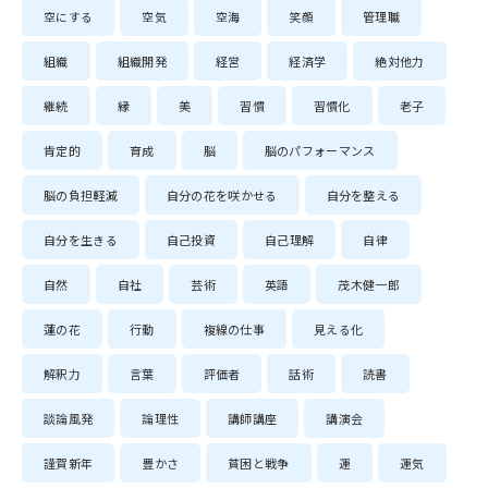
空にする
空気
空海
笑顔
管理職
組織
組織開発
経営
経済学
絶対他力
継続
縁
美
習慣
習慣化
老子
肯定的
育成
脳
脳のパフォーマンス
脳の負担軽減
自分の花を咲かせる
自分を整える
自分を生きる
自己投資
自己理解
自律
自然
自社
芸術
英語
茂木健一郎
蓮の花
行動
複線の仕事
見える化
解釈力
言葉
評価者
話術
読書
談論風発
論理性
講師講座
講演会
謹賀新年
豊かさ
貧困と戦争
運
運気