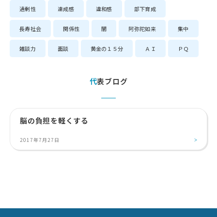
過剰性
達成感
違和感
部下育成
長寿社会
関係性
闇
阿弥陀如来
集中
雑談力
面談
黄金の１５分
ＡＩ
ＰＱ
代表ブログ
脳の負担を軽くする
2017年7月27日