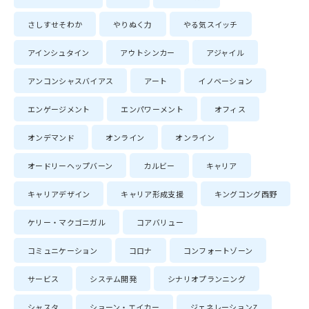
さしすせそわか
やりぬく力
やる気スイッチ
アインシュタイン
アウトシンカー
アジャイル
アンコンシャスバイアス
アート
イノベーション
エンゲージメント
エンパワーメント
オフィス
オンデマンド
オンライン
オンライン
オードリーヘップバーン
カルビー
キャリア
キャリアデザイン
キャリア形成支援
キングコング西野
ケリー・マクゴニガル
コアバリュー
コミュニケーション
コロナ
コンフォートゾーン
サービス
システム開発
シナリオプランニング
シャスタ
ショーン・エイカー
ジェネレーションZ