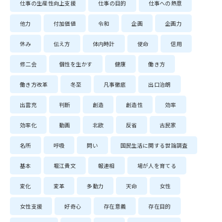
仕事の生産性向上支援
仕事の目的
仕事への熱意
他力
付加価値
令和
企画
企画力
休み
伝え方
体内時計
使命
信用
修二会
個性を生かす
健康
働き方
働き方改革
冬至
凡事徹底
出口治朗
出雲充
判断
創造
創造性
効率
効率化
動画
北欧
反省
古民家
名所
呼吸
問い
国民生活に関する世論調査
基本
堀江貴文
報連相
場が人を育てる
変化
変革
多動力
天命
女性
女性支援
好奇心
存在意義
存在目的