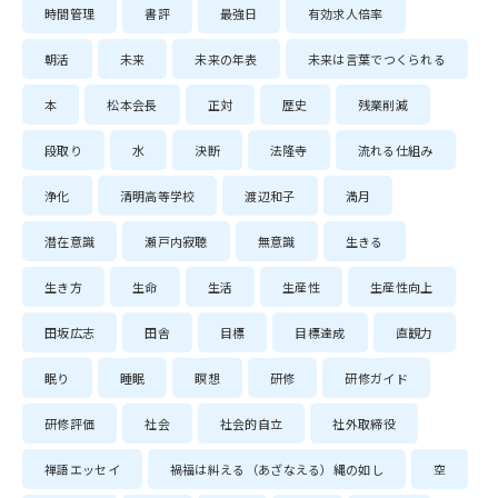
時間管理
書評
最強日
有効求人倍率
朝活
未来
未来の年表
未来は言葉でつくられる
本
松本会長
正対
歴史
残業削減
段取り
水
決断
法隆寺
流れる仕組み
浄化
清明高等学校
渡辺和子
満月
潜在意識
瀬戸内寂聴
無意識
生きる
生き方
生命
生活
生産性
生産性向上
田坂広志
田舎
目標
目標達成
直観力
眠り
睡眠
瞑想
研修
研修ガイド
研修評価
社会
社会的自立
社外取締役
禅語エッセイ
禍福は糾える（あざなえる）縄の如し
空