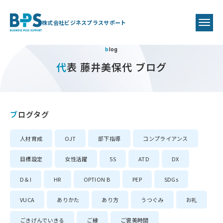
株式会社ビジネスプラスサポート
blog
代表 藤井美保代 ブログ
ブログタグ
人材育成
OJT
部下指導
コンプライアンス
目標設定
女性活躍
5S
ATD
DX
D＆I
HR
OPTION B
PEP
SDGs
VUCA
ありかた
あり方
うつぐみ
お礼
ごきげんでいきる
ご縁
ご褒美時間