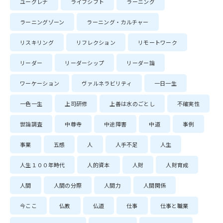
ユーグレナ
ライフシフト
ラーニング
ラーニングゾーン
ラーニング・カルチャー
リスキリング
リフレクション
リモートワーク
リーダー
リーダーシップ
リーダー論
ワーケーション
ヴァルネラビリティ
一日一生
一色一生
上司研修
上善は水のごとし
不確実性
世論調査
中尊寺
中途障害
中道
事例
事業
五感
人
人手不足
人生
人生１００年時代
人的資本
人財
人財育成
人間
人間の分際
人間力
人間関係
今ここ
仏教
仏道
仕事
仕事と職業