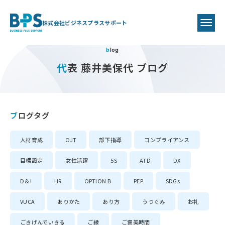
株式会社ビジネスプラスサポート
blog
代表 藤井美保代 ブログ
ブログタグ
人材育成
OJT
部下指導
コンプライアンス
目標設定
女性活躍
5S
ATD
DX
D＆I
HR
OPTION B
PEP
SDGs
VUCA
ありかた
あり方
うつぐみ
お礼
ごきげんでいきる
ご縁
ご褒美時間