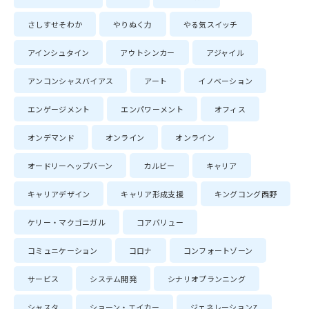
さしすせそわか
やりぬく力
やる気スイッチ
アインシュタイン
アウトシンカー
アジャイル
アンコンシャスバイアス
アート
イノベーション
エンゲージメント
エンパワーメント
オフィス
オンデマンド
オンライン
オンライン
オードリーヘップバーン
カルビー
キャリア
キャリアデザイン
キャリア形成支援
キングコング西野
ケリー・マクゴニガル
コアバリュー
コミュニケーション
コロナ
コンフォートゾーン
サービス
システム開発
シナリオプランニング
シャスタ
ショーン・エイカー
ジェネレーションZ