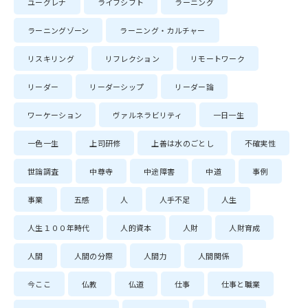
ユーグレナ
ライフシフト
ラーニング
ラーニングゾーン
ラーニング・カルチャー
リスキリング
リフレクション
リモートワーク
リーダー
リーダーシップ
リーダー論
ワーケーション
ヴァルネラビリティ
一日一生
一色一生
上司研修
上善は水のごとし
不確実性
世論調査
中尊寺
中途障害
中道
事例
事業
五感
人
人手不足
人生
人生１００年時代
人的資本
人財
人財育成
人間
人間の分際
人間力
人間関係
今ここ
仏教
仏道
仕事
仕事と職業