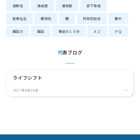
過剰性
達成感
違和感
部下育成
長寿社会
関係性
闇
阿弥陀如来
集中
雑談力
面談
黄金の１５分
ＡＩ
ＰＱ
代表ブログ
ライフシフト
2017年6月19日