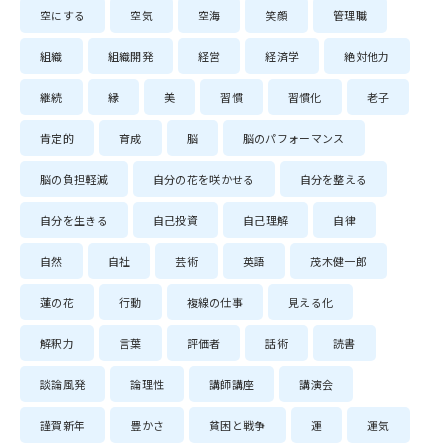
空にする
空気
空海
笑顔
管理職
組織
組織開発
経営
経済学
絶対他力
継続
縁
美
習慣
習慣化
老子
肯定的
育成
脳
脳のパフォーマンス
脳の負担軽減
自分の花を咲かせる
自分を整える
自分を生きる
自己投資
自己理解
自律
自然
自社
芸術
英語
茂木健一郎
蓮の花
行動
複線の仕事
見える化
解釈力
言葉
評価者
話術
読書
談論風発
論理性
講師講座
講演会
謹賀新年
豊かさ
貧困と戦争
運
運気