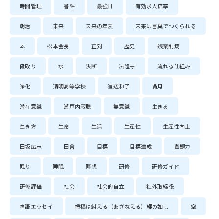
時間管理
書評
最強日
有効求人倍率
朝活
未来
未来の年表
未来は言葉でつくられる
本
松本会長
正対
歴史
残業削減
段取り
水
決断
法隆寺
流れる仕組み
浄化
清明高等学校
渡辺和子
満月
潜在意識
瀬戸内寂聴
無意識
生きる
生き方
生命
生活
生産性
生産性向上
田坂広志
田舎
目標
目標達成
直観力
眠り
睡眠
瞑想
研修
研修ガイド
研修評価
社会
社会的自立
社外取締役
禅語エッセイ
禍福は糾える（あざなえる）縄の如し
空