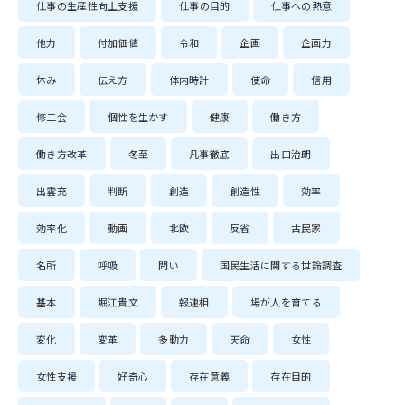
仕事の生産性向上支援
仕事の目的
仕事への熱意
他力
付加価値
令和
企画
企画力
休み
伝え方
体内時計
使命
信用
修二会
個性を生かす
健康
働き方
働き方改革
冬至
凡事徹底
出口治朗
出雲充
判断
創造
創造性
効率
効率化
動画
北欧
反省
古民家
名所
呼吸
問い
国民生活に関する世論調査
基本
堀江貴文
報連相
場が人を育てる
変化
変革
多動力
天命
女性
女性支援
好奇心
存在意義
存在目的