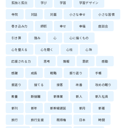
孤独と孤立
学び
学習
学習デザイン
寺院
対話
対面
小さな幸せ
小さな習慣
巻き込み力
師匠
幸せ
幸福
座談会
引き算
強み
心
心に描くもの
心を整える
心を磨く
心柱
心珠
応援される力
思考
情報
意欲
感動
感謝
成長
戦略
振り返り
手帳
振返り
捨てる
接客
改善
攻めの眠り
教養
断捨離
新事業
新人
新入社員
新刊
新年
新幹線遅延
新月
新著
旅行
旅行支援
既得権
日本
時間