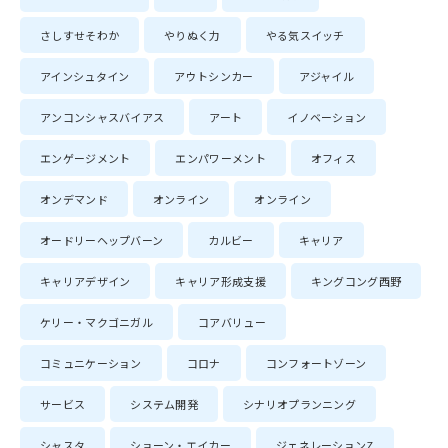
さしすせそわか
やりぬく力
やる気スイッチ
アインシュタイン
アウトシンカー
アジャイル
アンコンシャスバイアス
アート
イノベーション
エンゲージメント
エンパワーメント
オフィス
オンデマンド
オンライン
オンライン
オードリーヘップバーン
カルビー
キャリア
キャリアデザイン
キャリア形成支援
キングコング西野
ケリー・マクゴニガル
コアバリュー
コミュニケーション
コロナ
コンフォートゾーン
サービス
システム開発
シナリオプランニング
シャスタ
ショーン・エイカー
ジェネレーションZ