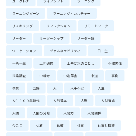
ユーグレナ
ライフシフト
ラーニング
ラーニングゾーン
ラーニング・カルチャー
リスキリング
リフレクション
リモートワーク
リーダー
リーダーシップ
リーダー論
ワーケーション
ヴァルネラビリティ
一日一生
一色一生
上司研修
上善は水のごとし
不確実性
世論調査
中尊寺
中途障害
中道
事例
事業
五感
人
人手不足
人生
人生１００年時代
人的資本
人財
人財育成
人間
人間の分際
人間力
人間関係
今ここ
仏教
仏道
仕事
仕事と職業