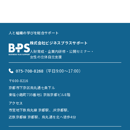
人と組織の学びを総合サポート
株式会社ビジネスプラスサポート
人財育成・企業内研修・公開セミナー・
女性の立体自立支援
075-708-8268
（平日9:00〜17:00）
〒600-8216
京都市下京区烏丸通七条下ル
東塩小路町735番地1 京阪京都ビル8階
アクセス
市営地下鉄烏丸線 京都駅、JR京都駅、
近鉄京都線 京都駅、烏丸通を北へ徒歩4分