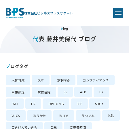
株式会社ビジネスプラスサポート
blog
代表 藤井美保代 ブログ
ブログタグ
人材育成
OJT
部下指導
コンプライアンス
目標設定
女性活躍
5S
ATD
DX
D＆I
HR
OPTION B
PEP
SDGs
VUCA
ありかた
あり方
うつぐみ
お礼
ごきげんでいきる
ご縁
ご褒美時間