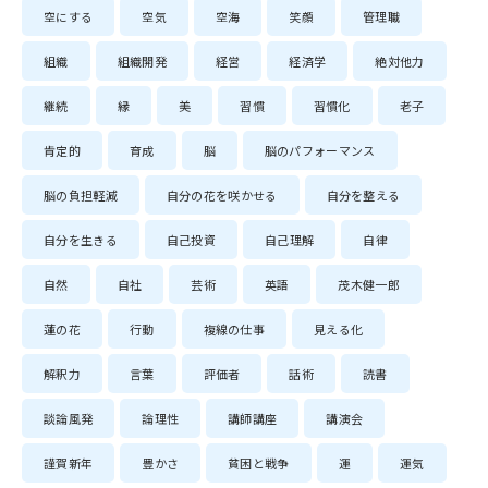
空にする
空気
空海
笑顔
管理職
組織
組織開発
経営
経済学
絶対他力
継続
縁
美
習慣
習慣化
老子
肯定的
育成
脳
脳のパフォーマンス
脳の負担軽減
自分の花を咲かせる
自分を整える
自分を生きる
自己投資
自己理解
自律
自然
自社
芸術
英語
茂木健一郎
蓮の花
行動
複線の仕事
見える化
解釈力
言葉
評価者
話術
読書
談論風発
論理性
講師講座
講演会
謹賀新年
豊かさ
貧困と戦争
運
運気