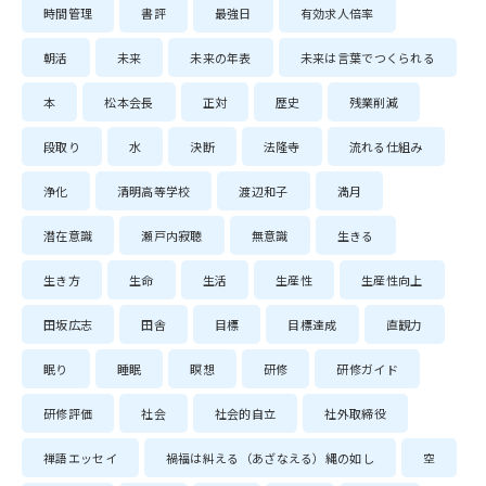
時間管理
書評
最強日
有効求人倍率
朝活
未来
未来の年表
未来は言葉でつくられる
本
松本会長
正対
歴史
残業削減
段取り
水
決断
法隆寺
流れる仕組み
浄化
清明高等学校
渡辺和子
満月
潜在意識
瀬戸内寂聴
無意識
生きる
生き方
生命
生活
生産性
生産性向上
田坂広志
田舎
目標
目標達成
直観力
眠り
睡眠
瞑想
研修
研修ガイド
研修評価
社会
社会的自立
社外取締役
禅語エッセイ
禍福は糾える（あざなえる）縄の如し
空