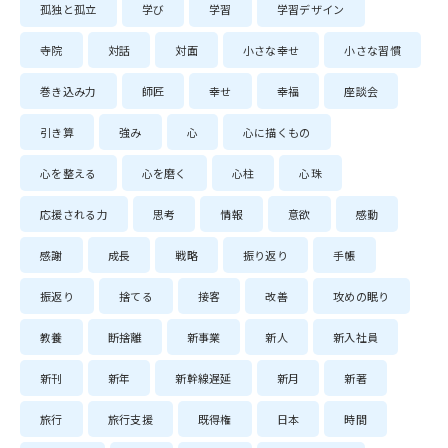
孤独と孤立
学び
学習
学習デザイン
寺院
対話
対面
小さな幸せ
小さな習慣
巻き込み力
師匠
幸せ
幸福
座談会
引き算
強み
心
心に描くもの
心を整える
心を磨く
心柱
心珠
応援される力
思考
情報
意欲
感動
感謝
成長
戦略
振り返り
手帳
振返り
捨てる
接客
改善
攻めの眠り
教養
断捨離
新事業
新人
新入社員
新刊
新年
新幹線遅延
新月
新著
旅行
旅行支援
既得権
日本
時間