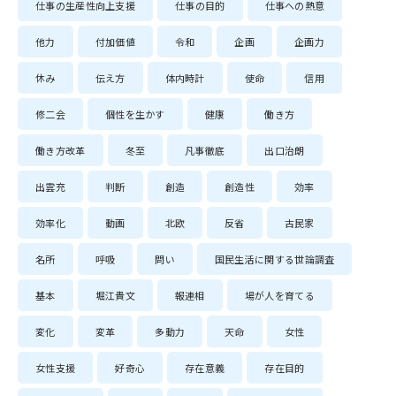
仕事の生産性向上支援
仕事の目的
仕事への熱意
他力
付加価値
令和
企画
企画力
休み
伝え方
体内時計
使命
信用
修二会
個性を生かす
健康
働き方
働き方改革
冬至
凡事徹底
出口治朗
出雲充
判断
創造
創造性
効率
効率化
動画
北欧
反省
古民家
名所
呼吸
問い
国民生活に関する世論調査
基本
堀江貴文
報連相
場が人を育てる
変化
変革
多動力
天命
女性
女性支援
好奇心
存在意義
存在目的