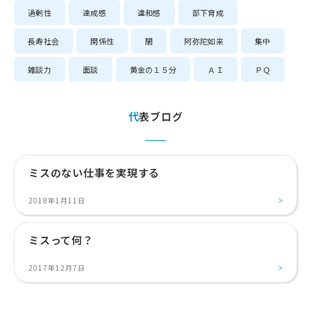
過剰性
達成感
違和感
部下育成
長寿社会
関係性
闇
阿弥陀如来
集中
雑談力
面談
黄金の１５分
ＡＩ
ＰＱ
代表ブログ
ミスのない仕事を実現する
2018年1月11日
ミスって何？
2017年12月7日