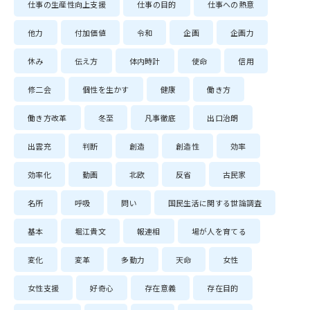
仕事の生産性向上支援
仕事の目的
仕事への熱意
他力
付加価値
令和
企画
企画力
休み
伝え方
体内時計
使命
信用
修二会
個性を生かす
健康
働き方
働き方改革
冬至
凡事徹底
出口治朗
出雲充
判断
創造
創造性
効率
効率化
動画
北欧
反省
古民家
名所
呼吸
問い
国民生活に関する世論調査
基本
堀江貴文
報連相
場が人を育てる
変化
変革
多動力
天命
女性
女性支援
好奇心
存在意義
存在目的