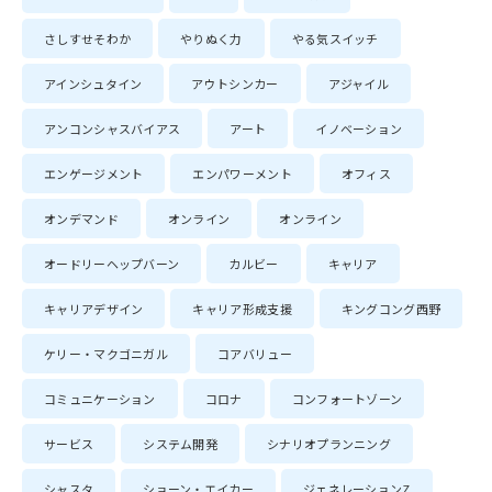
さしすせそわか
やりぬく力
やる気スイッチ
アインシュタイン
アウトシンカー
アジャイル
アンコンシャスバイアス
アート
イノベーション
エンゲージメント
エンパワーメント
オフィス
オンデマンド
オンライン
オンライン
オードリーヘップバーン
カルビー
キャリア
キャリアデザイン
キャリア形成支援
キングコング西野
ケリー・マクゴニガル
コアバリュー
コミュニケーション
コロナ
コンフォートゾーン
サービス
システム開発
シナリオプランニング
シャスタ
ショーン・エイカー
ジェネレーションZ