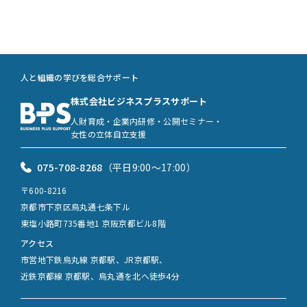
人と組織の学びを総合サポート
株式会社ビジネスプラスサポート
人財育成・企業内研修・公開セミナー・
女性の立体自立支援
075-708-8268
（平日9:00〜17:00）
〒600-8216
京都市下京区烏丸通七条下ル
東塩小路町735番地1 京阪京都ビル8階
アクセス
市営地下鉄烏丸線 京都駅、JR京都駅、
近鉄京都線 京都駅、烏丸通を北へ徒歩4分