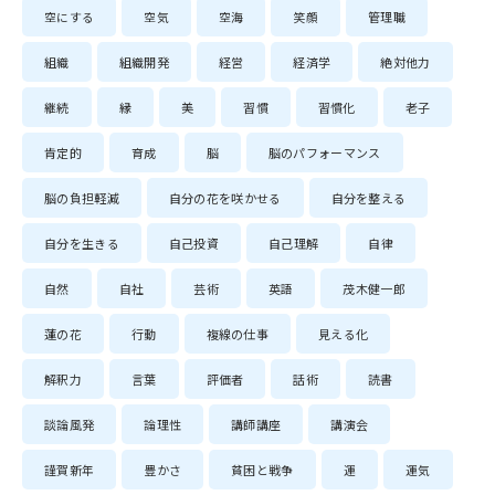
空にする
空気
空海
笑顔
管理職
組織
組織開発
経営
経済学
絶対他力
継続
縁
美
習慣
習慣化
老子
肯定的
育成
脳
脳のパフォーマンス
脳の負担軽減
自分の花を咲かせる
自分を整える
自分を生きる
自己投資
自己理解
自律
自然
自社
芸術
英語
茂木健一郎
蓮の花
行動
複線の仕事
見える化
解釈力
言葉
評価者
話術
読書
談論風発
論理性
講師講座
講演会
謹賀新年
豊かさ
貧困と戦争
運
運気