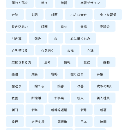
孤独と孤立
学び
学習
学習デザイン
寺院
対話
対面
小さな幸せ
小さな習慣
巻き込み力
師匠
幸せ
幸福
座談会
引き算
強み
心
心に描くもの
心を整える
心を磨く
心柱
心珠
応援される力
思考
情報
意欲
感動
感謝
成長
戦略
振り返り
手帳
振返り
捨てる
接客
改善
攻めの眠り
教養
断捨離
新事業
新人
新入社員
新刊
新年
新幹線遅延
新月
新著
旅行
旅行支援
既得権
日本
時間