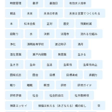
時間管理
書評
最強日
有効求人倍率
朝活
未来
未来の年表
未来は言葉でつくられる
本
松本会長
正対
歴史
残業削減
段取り
水
決断
法隆寺
流れる仕組み
浄化
清明高等学校
渡辺和子
満月
潜在意識
瀬戸内寂聴
無意識
生きる
生き方
生命
生活
生産性
生産性向上
田坂広志
田舎
目標
目標達成
直観力
眠り
睡眠
瞑想
研修
研修ガイド
研修評価
社会
社会的自立
社外取締役
禅語エッセイ
禍福は糾える（あざなえる）縄の如し
空