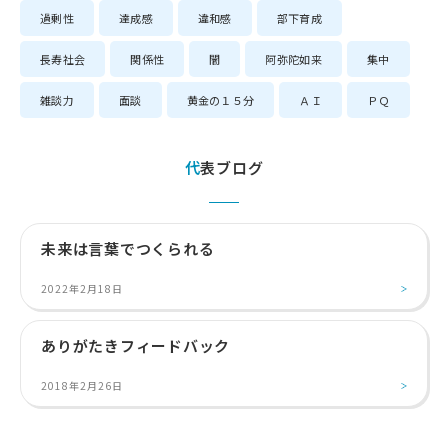
過剰性
達成感
違和感
部下育成
長寿社会
関係性
闇
阿弥陀如来
集中
雑談力
面談
黄金の１５分
ＡＩ
ＰＱ
代表ブログ
未来は言葉でつくられる
2022年2月18日
ありがたきフィードバック
2018年2月26日