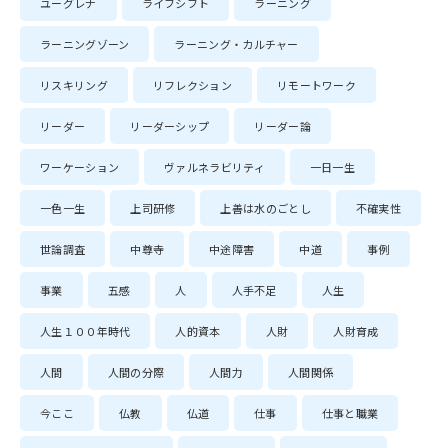
ユーグレナ
ライフシフト
ラーニング
ラーニングゾーン
ラーニング・カルチャー
リスキリング
リフレクション
リモートワーク
リーダー
リーダーシップ
リーダー論
ワーケーション
ヴァルネラビリティ
一日一生
一色一生
上司研修
上善は水のごとし
不確実性
世論調査
中尊寺
中途障害
中道
事例
事業
五感
人
人手不足
人生
人生１００年時代
人的資本
人財
人財育成
人間
人間の分際
人間力
人間関係
今ここ
仏教
仏道
仕事
仕事と職業