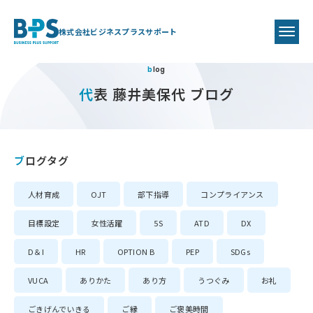
株式会社ビジネスプラスサポート
blog
代表 藤井美保代 ブログ
ブログタグ
人材育成
OJT
部下指導
コンプライアンス
目標設定
女性活躍
5S
ATD
DX
D＆I
HR
OPTION B
PEP
SDGs
VUCA
ありかた
あり方
うつぐみ
お礼
ごきげんでいきる
ご縁
ご褒美時間