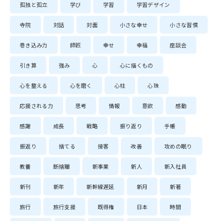
孤独と孤立
学び
学習
学習デザイン
寺院
対話
対面
小さな幸せ
小さな習慣
巻き込み力
師匠
幸せ
幸福
座談会
引き算
強み
心
心に描くもの
心を整える
心を磨く
心柱
心珠
応援される力
思考
情報
意欲
感動
感謝
成長
戦略
振り返り
手帳
振返り
捨てる
接客
改善
攻めの眠り
教養
断捨離
新事業
新人
新入社員
新刊
新年
新幹線遅延
新月
新著
旅行
旅行支援
既得権
日本
時間