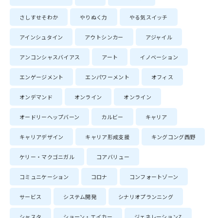
さしすせそわか
やりぬく力
やる気スイッチ
アインシュタイン
アウトシンカー
アジャイル
アンコンシャスバイアス
アート
イノベーション
エンゲージメント
エンパワーメント
オフィス
オンデマンド
オンライン
オンライン
オードリーヘップバーン
カルビー
キャリア
キャリアデザイン
キャリア形成支援
キングコング西野
ケリー・マクゴニガル
コアバリュー
コミュニケーション
コロナ
コンフォートゾーン
サービス
システム開発
シナリオプランニング
シャスタ
ショーン・エイカー
ジェネレーションZ