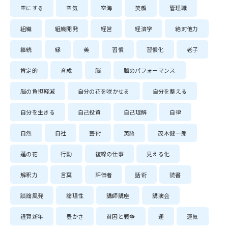
空にする
空気
空海
笑顔
管理職
組織
組織開発
経営
経済学
絶対他力
継続
縁
美
習慣
習慣化
老子
肯定的
育成
脳
脳のパフォーマンス
脳の負担軽減
自分の花を咲かせる
自分を整える
自分を生きる
自己投資
自己理解
自律
自然
自社
芸術
英語
茂木健一郎
蓮の花
行動
複線の仕事
見える化
解釈力
言葉
評価者
話術
読書
談論風発
論理性
講師講座
講演会
謹賀新年
豊かさ
貧困と戦争
運
運気