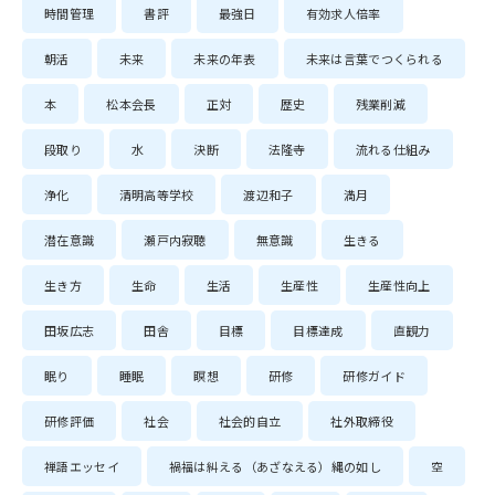
時間管理
書評
最強日
有効求人倍率
朝活
未来
未来の年表
未来は言葉でつくられる
本
松本会長
正対
歴史
残業削減
段取り
水
決断
法隆寺
流れる仕組み
浄化
清明高等学校
渡辺和子
満月
潜在意識
瀬戸内寂聴
無意識
生きる
生き方
生命
生活
生産性
生産性向上
田坂広志
田舎
目標
目標達成
直観力
眠り
睡眠
瞑想
研修
研修ガイド
研修評価
社会
社会的自立
社外取締役
禅語エッセイ
禍福は糾える（あざなえる）縄の如し
空