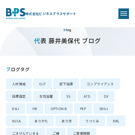
株式会社ビジネスプラスサポート
blog
代表 藤井美保代 ブログ
ブログタグ
人材育成
OJT
部下指導
コンプライアンス
目標設定
女性活躍
5S
ATD
DX
D＆I
HR
OPTION B
PEP
SDGs
VUCA
ありかた
あり方
うつぐみ
お礼
ごきげんでいきる
ご縁
ご褒美時間