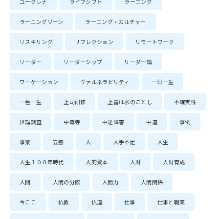
ユーグレナ
ライフシフト
ラーニング
ラーニングゾーン
ラーニング・カルチャー
リスキリング
リフレクション
リモートワーク
リーダー
リーダーシップ
リーダー論
ワーケーション
ヴァルネラビリティ
一日一生
一色一生
上司研修
上善は水のごとし
不確実性
世論調査
中尊寺
中途障害
中道
事例
事業
五感
人
人手不足
人生
人生１００年時代
人的資本
人財
人財育成
人間
人間の分際
人間力
人間関係
今ここ
仏教
仏道
仕事
仕事と職業