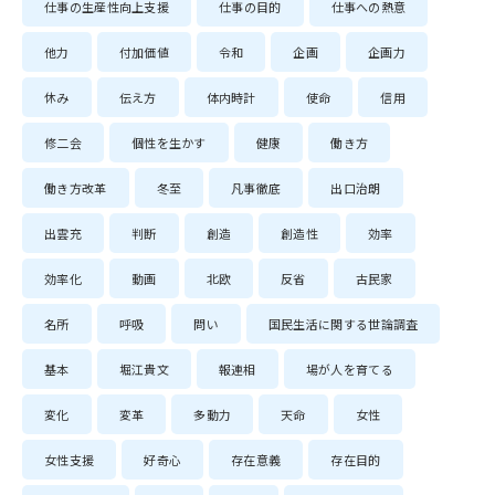
仕事の生産性向上支援
仕事の目的
仕事への熱意
他力
付加価値
令和
企画
企画力
休み
伝え方
体内時計
使命
信用
修二会
個性を生かす
健康
働き方
働き方改革
冬至
凡事徹底
出口治朗
出雲充
判断
創造
創造性
効率
効率化
動画
北欧
反省
古民家
名所
呼吸
問い
国民生活に関する世論調査
基本
堀江貴文
報連相
場が人を育てる
変化
変革
多動力
天命
女性
女性支援
好奇心
存在意義
存在目的