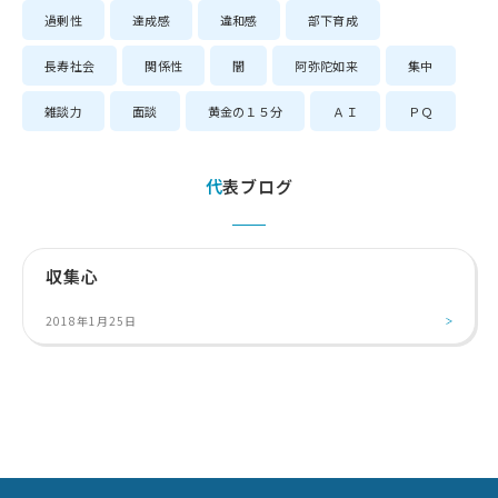
過剰性
達成感
違和感
部下育成
長寿社会
関係性
闇
阿弥陀如来
集中
雑談力
面談
黄金の１５分
ＡＩ
ＰＱ
代表ブログ
収集心
2018年1月25日