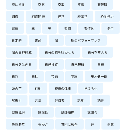
空にする
空気
空海
笑顔
管理職
組織
組織開発
経営
経済学
絶対他力
継続
縁
美
習慣
習慣化
老子
肯定的
育成
脳
脳のパフォーマンス
脳の負担軽減
自分の花を咲かせる
自分を整える
自分を生きる
自己投資
自己理解
自律
自然
自社
芸術
英語
茂木健一郎
蓮の花
行動
複線の仕事
見える化
解釈力
言葉
評価者
話術
読書
談論風発
論理性
講師講座
講演会
謹賀新年
豊かさ
貧困と戦争
運
運気