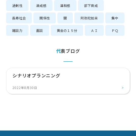
過剰性
達成感
違和感
部下育成
長寿社会
関係性
闇
阿弥陀如来
集中
雑談力
面談
黄金の１５分
ＡＩ
ＰＱ
代表ブログ
シナリオプランニング
2022年8月30日