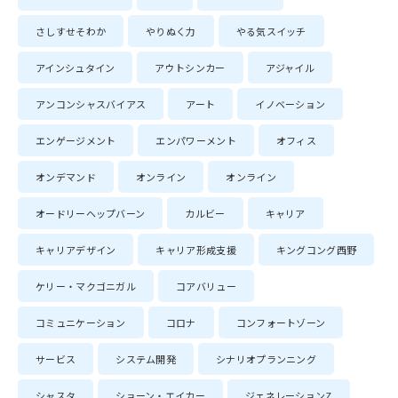
さしすせそわか
やりぬく力
やる気スイッチ
アインシュタイン
アウトシンカー
アジャイル
アンコンシャスバイアス
アート
イノベーション
エンゲージメント
エンパワーメント
オフィス
オンデマンド
オンライン
オンライン
オードリーヘップバーン
カルビー
キャリア
キャリアデザイン
キャリア形成支援
キングコング西野
ケリー・マクゴニガル
コアバリュー
コミュニケーション
コロナ
コンフォートゾーン
サービス
システム開発
シナリオプランニング
シャスタ
ショーン・エイカー
ジェネレーションZ