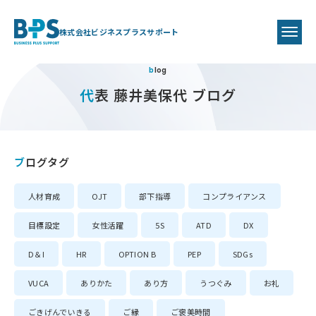
株式会社ビジネスプラスサポート
blog
代表 藤井美保代 ブログ
ブログタグ
人材育成
OJT
部下指導
コンプライアンス
目標設定
女性活躍
5S
ATD
DX
D＆I
HR
OPTION B
PEP
SDGs
VUCA
ありかた
あり方
うつぐみ
お礼
ごきげんでいきる
ご縁
ご褒美時間