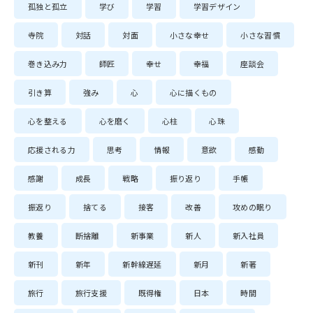
孤独と孤立
学び
学習
学習デザイン
寺院
対話
対面
小さな幸せ
小さな習慣
巻き込み力
師匠
幸せ
幸福
座談会
引き算
強み
心
心に描くもの
心を整える
心を磨く
心柱
心珠
応援される力
思考
情報
意欲
感動
感謝
成長
戦略
振り返り
手帳
振返り
捨てる
接客
改善
攻めの眠り
教養
断捨離
新事業
新人
新入社員
新刊
新年
新幹線遅延
新月
新著
旅行
旅行支援
既得権
日本
時間