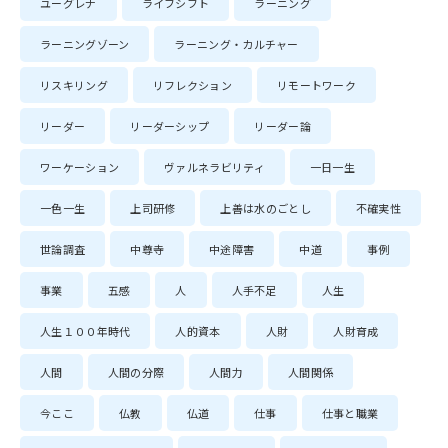
ユーグレナ
ライフシフト
ラーニング
ラーニングゾーン
ラーニング・カルチャー
リスキリング
リフレクション
リモートワーク
リーダー
リーダーシップ
リーダー論
ワーケーション
ヴァルネラビリティ
一日一生
一色一生
上司研修
上善は水のごとし
不確実性
世論調査
中尊寺
中途障害
中道
事例
事業
五感
人
人手不足
人生
人生１００年時代
人的資本
人財
人財育成
人間
人間の分際
人間力
人間関係
今ここ
仏教
仏道
仕事
仕事と職業