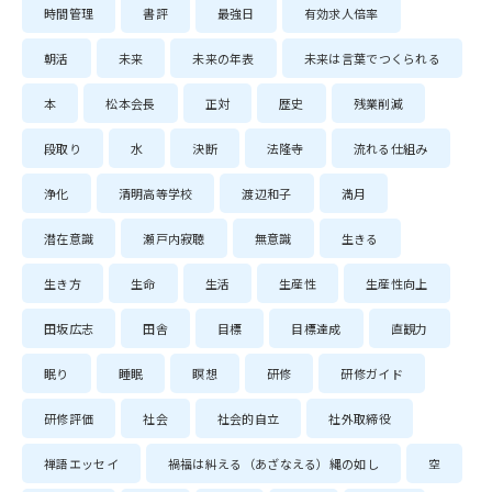
時間管理
書評
最強日
有効求人倍率
朝活
未来
未来の年表
未来は言葉でつくられる
本
松本会長
正対
歴史
残業削減
段取り
水
決断
法隆寺
流れる仕組み
浄化
清明高等学校
渡辺和子
満月
潜在意識
瀬戸内寂聴
無意識
生きる
生き方
生命
生活
生産性
生産性向上
田坂広志
田舎
目標
目標達成
直観力
眠り
睡眠
瞑想
研修
研修ガイド
研修評価
社会
社会的自立
社外取締役
禅語エッセイ
禍福は糾える（あざなえる）縄の如し
空