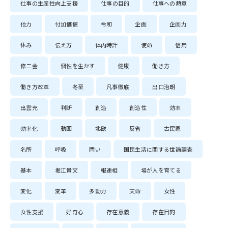
仕事の生産性向上支援
仕事の目的
仕事への熱意
他力
付加価値
令和
企画
企画力
休み
伝え方
体内時計
使命
信用
修二会
個性を生かす
健康
働き方
働き方改革
冬至
凡事徹底
出口治朗
出雲充
判断
創造
創造性
効率
効率化
動画
北欧
反省
古民家
名所
呼吸
問い
国民生活に関する世論調査
基本
堀江貴文
報連相
場が人を育てる
変化
変革
多動力
天命
女性
女性支援
好奇心
存在意義
存在目的