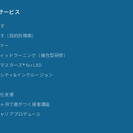
サービス
探す
探す（目的別検索）
ミナー
ィッドラーニング（複合型研修）
スターズ® for LXD
シティ&インクルージョン
発
率化支援
e 3ヶ月で差がつく接客講座
ャリアプロデュース