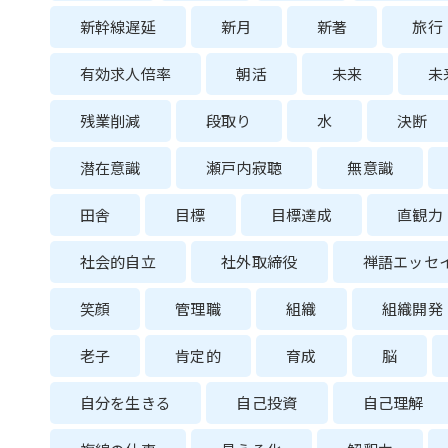
新幹線遅延
新月
新著
旅行
有効求人倍率
朝活
未来
未
残業削減
段取り
水
決断
潜在意識
瀬戸内寂聴
無意識
田舎
目標
目標達成
直観力
社会的自立
社外取締役
禅語エッセ
笑顔
管理職
組織
組織開発
老子
肯定的
育成
脳
自分を生きる
自己投資
自己理解