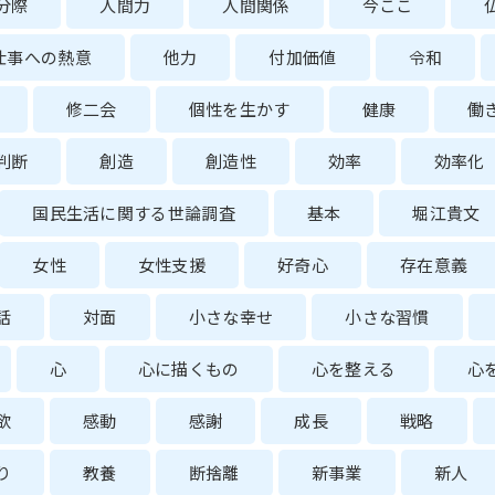
分際
人間力
人間関係
今ここ
仕事への熱意
他力
付加価値
令和
修二会
個性を生かす
健康
働
判断
創造
創造性
効率
効率化
国民生活に関する世論調査
基本
堀江貴文
女性
女性支援
好奇心
存在意義
話
対面
小さな幸せ
小さな習慣
心
心に描くもの
心を整える
心
欲
感動
感謝
成長
戦略
り
教養
断捨離
新事業
新人