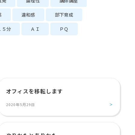
風発
論理性
講師講座
感
違和感
部下育成
１５分
ＡＩ
ＰＱ
オフィスを移転します
2020年5月29日