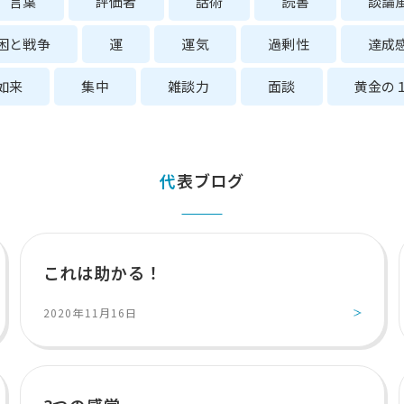
言葉
評価者
話術
読書
談論
困と戦争
運
運気
過剰性
達成
如来
集中
雑談力
面談
黄金の
代表ブログ
これは助かる！
2020年11月16日