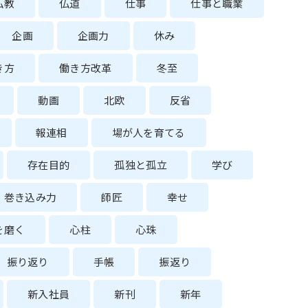
仏教
仏道
仕事
仕事と職業
企画
企画力
休み
き方
働き方改革
冬至
動画
北欧
反省
報連相
場が人を育てる
存在目的
孤独と孤立
学び
巻き込み力
師匠
幸せ
を磨く
心柱
心珠
振り返り
手帳
振返り
新入社員
新刊
新年