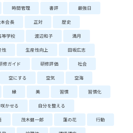
時間管理
書評
最強日
松本会長
正対
歴史
高等学校
渡辺和子
満月
産性
生産性向上
田坂広志
研修ガイド
研修評価
社会
空にする
空気
空海
縁
美
習慣
習慣化
を咲かせる
自分を整える
語
茂木健一郎
蓮の花
行動