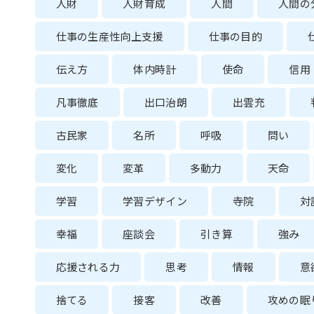
人財
人財育成
人間
人間の
仕事の生産性向上支援
仕事の目的
伝え方
体内時計
使命
信用
凡事徹底
出口治朗
出雲充
古民家
名所
呼吸
問い
変化
変革
多動力
天命
学習
学習デザイン
寺院
対
幸福
座談会
引き算
強み
応援される力
思考
情報
意
捨てる
接客
改善
攻めの眠