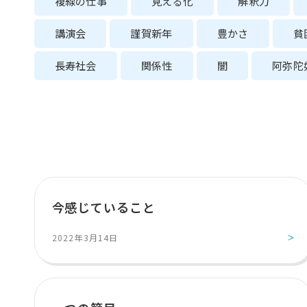
複線の仕事
見える化
解釈力
講演会
謹賀新年
豊かさ
貧
長寿社会
関係性
闇
阿弥陀
今感じていること
2022年3月14日