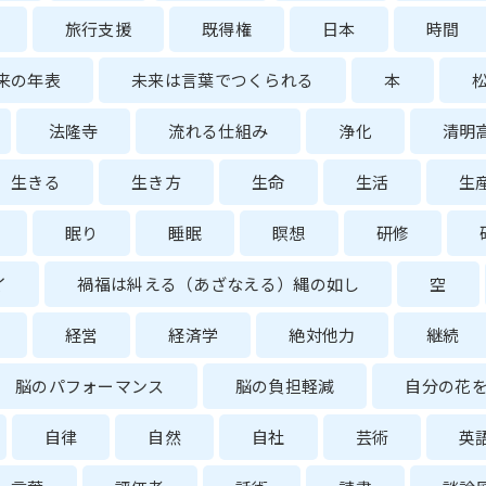
旅行支援
既得権
日本
時間
来の年表
未来は言葉でつくられる
本
法隆寺
流れる仕組み
浄化
清明
生きる
生き方
生命
生活
生
眠り
睡眠
瞑想
研修
イ
禍福は糾える（あざなえる）縄の如し
空
経営
経済学
絶対他力
継続
脳のパフォーマンス
脳の負担軽減
自分の花
自律
自然
自社
芸術
英