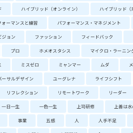
ド
ハイブリッド（オンライン）
ハイブリッド（
フォーマンスと練習
パフォーマンス・マネジメント
ビジョン
ファッション
フィードバック
プロ
ホメオスタシス
マイクロ・ラーニン
ス
ミスゼロ
ミャンマー
ムダ
バーサルデザイン
ユーグレナ
ライフシフト
リフレクション
リモートワーク
リーダー
一日一生
一色一生
上司研修
上善は水
事業
五感
人
人手不足