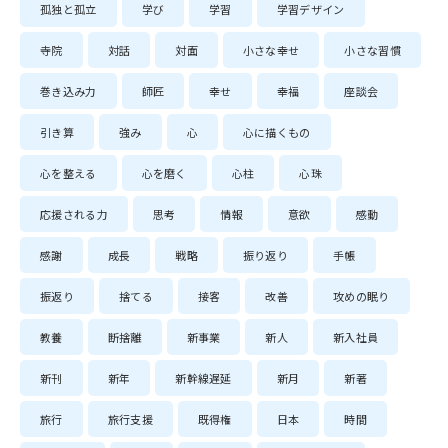
孤独と孤立
学び
学習
学習デザイン
寺院
対話
対面
小さな幸せ
小さな習慣
巻き込み力
師匠
幸せ
幸福
座談会
引き算
強み
心
心に描くもの
心を整える
心を磨く
心柱
心珠
応援される力
思考
情報
意欲
感動
感謝
成長
戦略
振り返り
手帳
振返り
捨てる
接客
改善
攻めの眠り
教養
断捨離
新事業
新人
新入社員
新刊
新年
新幹線遅延
新月
新著
旅行
旅行支援
既得権
日本
時間