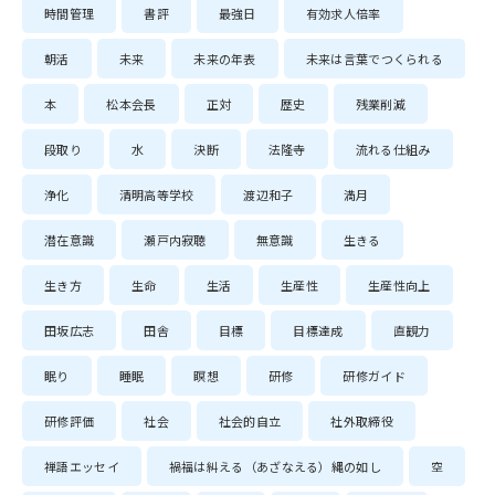
時間管理
書評
最強日
有効求人倍率
朝活
未来
未来の年表
未来は言葉でつくられる
本
松本会長
正対
歴史
残業削減
段取り
水
決断
法隆寺
流れる仕組み
浄化
清明高等学校
渡辺和子
満月
潜在意識
瀬戸内寂聴
無意識
生きる
生き方
生命
生活
生産性
生産性向上
田坂広志
田舎
目標
目標達成
直観力
眠り
睡眠
瞑想
研修
研修ガイド
研修評価
社会
社会的自立
社外取締役
禅語エッセイ
禍福は糾える（あざなえる）縄の如し
空