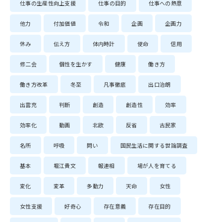
仕事の生産性向上支援
仕事の目的
仕事への熱意
他力
付加価値
令和
企画
企画力
休み
伝え方
体内時計
使命
信用
修二会
個性を生かす
健康
働き方
働き方改革
冬至
凡事徹底
出口治朗
出雲充
判断
創造
創造性
効率
効率化
動画
北欧
反省
古民家
名所
呼吸
問い
国民生活に関する世論調査
基本
堀江貴文
報連相
場が人を育てる
変化
変革
多動力
天命
女性
女性支援
好奇心
存在意義
存在目的