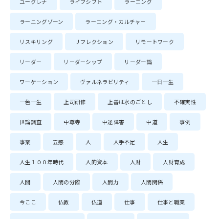
ユーグレナ
ライフシフト
ラーニング
ラーニングゾーン
ラーニング・カルチャー
リスキリング
リフレクション
リモートワーク
リーダー
リーダーシップ
リーダー論
ワーケーション
ヴァルネラビリティ
一日一生
一色一生
上司研修
上善は水のごとし
不確実性
世論調査
中尊寺
中途障害
中道
事例
事業
五感
人
人手不足
人生
人生１００年時代
人的資本
人財
人財育成
人間
人間の分際
人間力
人間関係
今ここ
仏教
仏道
仕事
仕事と職業