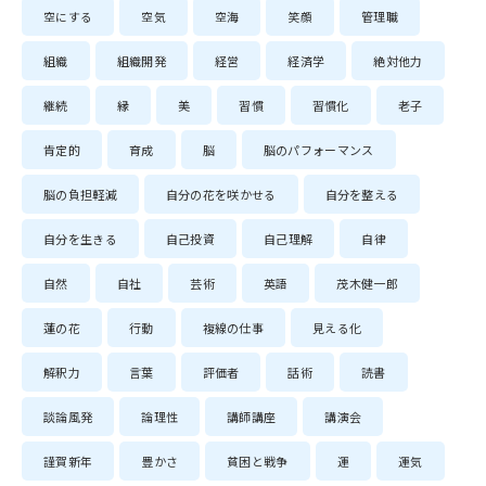
空にする
空気
空海
笑顔
管理職
組織
組織開発
経営
経済学
絶対他力
継続
縁
美
習慣
習慣化
老子
肯定的
育成
脳
脳のパフォーマンス
脳の負担軽減
自分の花を咲かせる
自分を整える
自分を生きる
自己投資
自己理解
自律
自然
自社
芸術
英語
茂木健一郎
蓮の花
行動
複線の仕事
見える化
解釈力
言葉
評価者
話術
読書
談論風発
論理性
講師講座
講演会
謹賀新年
豊かさ
貧困と戦争
運
運気