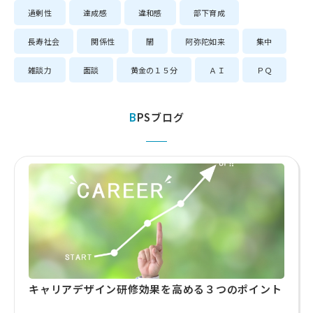
過剰性
達成感
違和感
部下育成
長寿社会
関係性
闇
阿弥陀如来
集中
雑談力
面談
黄金の１５分
ＡＩ
ＰＱ
BPSブログ
キャリアデザイン研修効果を高める３つのポイント