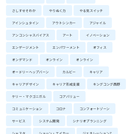
さしすせそわか
やりぬく力
やる気スイッチ
アインシュタイン
アウトシンカー
アジャイル
アンコンシャスバイアス
アート
イノベーション
エンゲージメント
エンパワーメント
オフィス
オンデマンド
オンライン
オンライン
オードリーヘップバーン
カルビー
キャリア
キャリアデザイン
キャリア形成支援
キングコング西野
ケリー・マクゴニガル
コアバリュー
コミュニケーション
コロナ
コンフォートゾーン
サービス
システム開発
シナリオプランニング
シャスタ
ショーン・エイカー
ジェネレーションZ