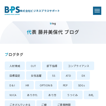
株式会社ビジネスプラスサポート
blog
代表 藤井美保代 ブログ
ブログタグ
人材育成
OJT
部下指導
コンプライアンス
目標設定
女性活躍
5S
ATD
DX
D＆I
HR
OPTION B
PEP
SDGs
VUCA
ありかた
あり方
うつぐみ
お礼
ごきげんでいきる
ご縁
ご褒美時間