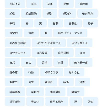
空にする
空気
空海
笑顔
管理職
組織
組織開発
経営
経済学
絶対他力
継続
縁
美
習慣
習慣化
老子
肯定的
育成
脳
脳のパフォーマンス
脳の負担軽減
自分の花を咲かせる
自分を整える
自分を生きる
自己投資
自己理解
自律
自然
自社
芸術
英語
茂木健一郎
蓮の花
行動
複線の仕事
見える化
解釈力
言葉
評価者
話術
読書
談論風発
論理性
講師講座
講演会
謹賀新年
豊かさ
貧困と戦争
運
運気