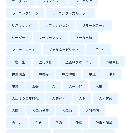
ユーグレナ
ライフシフト
ラーニング
ラーニングゾーン
ラーニング・カルチャー
リスキリング
リフレクション
リモートワーク
リーダー
リーダーシップ
リーダー論
ワーケーション
ヴァルネラビリティ
一日一生
一色一生
上司研修
上善は水のごとし
不確実性
世論調査
中尊寺
中途障害
中道
事例
事業
五感
人
人手不足
人生
人生１００年時代
人的資本
人財
人財育成
人間
人間の分際
人間力
人間関係
今ここ
仏教
仏道
仕事
仕事と職業