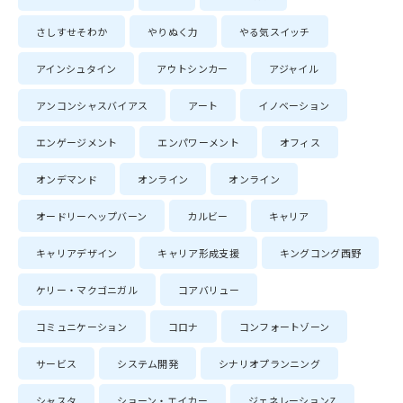
さしすせそわか
やりぬく力
やる気スイッチ
アインシュタイン
アウトシンカー
アジャイル
アンコンシャスバイアス
アート
イノベーション
エンゲージメント
エンパワーメント
オフィス
オンデマンド
オンライン
オンライン
オードリーヘップバーン
カルビー
キャリア
キャリアデザイン
キャリア形成支援
キングコング西野
ケリー・マクゴニガル
コアバリュー
コミュニケーション
コロナ
コンフォートゾーン
サービス
システム開発
シナリオプランニング
シャスタ
ショーン・エイカー
ジェネレーションZ