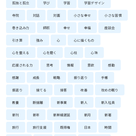
孤独と孤立
学び
学習
学習デザイン
寺院
対話
対面
小さな幸せ
小さな習慣
巻き込み力
師匠
幸せ
幸福
座談会
引き算
強み
心
心に描くもの
心を整える
心を磨く
心柱
心珠
応援される力
思考
情報
意欲
感動
感謝
成長
戦略
振り返り
手帳
振返り
捨てる
接客
改善
攻めの眠り
教養
断捨離
新事業
新人
新入社員
新刊
新年
新幹線遅延
新月
新著
旅行
旅行支援
既得権
日本
時間