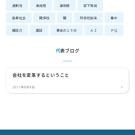
過剰性
達成感
違和感
部下育成
長寿社会
関係性
闇
阿弥陀如来
集中
雑談力
面談
黄金の１５分
ＡＩ
ＰＱ
代表ブログ
会社を変革するということ
2017年8月4日