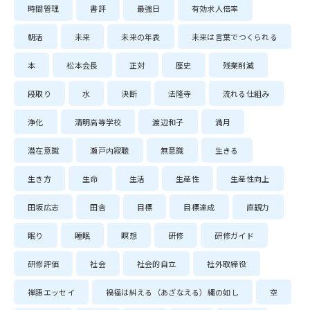
時間管理
書評
最強日
有効求人倍率
朝活
未来
未来の年表
未来は言葉でつくられる
本
松本会長
正対
歴史
残業削減
段取り
水
決断
法隆寺
流れる仕組み
浄化
清明高等学校
渡辺和子
満月
潜在意識
瀬戸内寂聴
無意識
生きる
生き方
生命
生活
生産性
生産性向上
田坂広志
田舎
目標
目標達成
直観力
眠り
睡眠
瞑想
研修
研修ガイド
研修評価
社会
社会的自立
社外取締役
禅語エッセイ
禍福は糾える（あざなえる）縄の如し
空