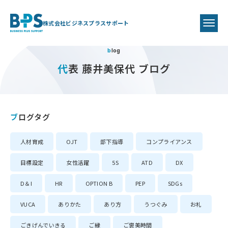
株式会社ビジネスプラスサポート
blog
代表 藤井美保代 ブログ
ブログタグ
人材育成
OJT
部下指導
コンプライアンス
目標設定
女性活躍
5S
ATD
DX
D＆I
HR
OPTION B
PEP
SDGs
VUCA
ありかた
あり方
うつぐみ
お礼
ごきげんでいきる
ご縁
ご褒美時間