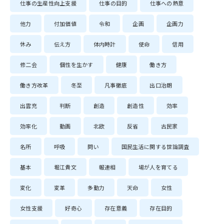
仕事の生産性向上支援
仕事の目的
仕事への熱意
他力
付加価値
令和
企画
企画力
休み
伝え方
体内時計
使命
信用
修二会
個性を生かす
健康
働き方
働き方改革
冬至
凡事徹底
出口治朗
出雲充
判断
創造
創造性
効率
効率化
動画
北欧
反省
古民家
名所
呼吸
問い
国民生活に関する世論調査
基本
堀江貴文
報連相
場が人を育てる
変化
変革
多動力
天命
女性
女性支援
好奇心
存在意義
存在目的