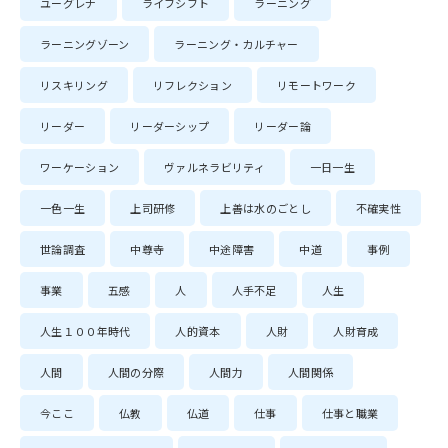
ユーグレナ
ライフシフト
ラーニング
ラーニングゾーン
ラーニング・カルチャー
リスキリング
リフレクション
リモートワーク
リーダー
リーダーシップ
リーダー論
ワーケーション
ヴァルネラビリティ
一日一生
一色一生
上司研修
上善は水のごとし
不確実性
世論調査
中尊寺
中途障害
中道
事例
事業
五感
人
人手不足
人生
人生１００年時代
人的資本
人財
人財育成
人間
人間の分際
人間力
人間関係
今ここ
仏教
仏道
仕事
仕事と職業