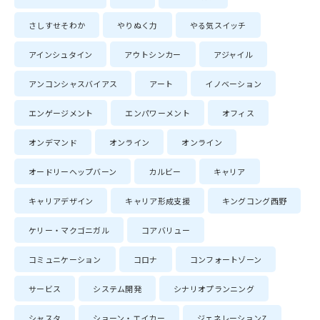
さしすせそわか
やりぬく力
やる気スイッチ
アインシュタイン
アウトシンカー
アジャイル
アンコンシャスバイアス
アート
イノベーション
エンゲージメント
エンパワーメント
オフィス
オンデマンド
オンライン
オンライン
オードリーヘップバーン
カルビー
キャリア
キャリアデザイン
キャリア形成支援
キングコング西野
ケリー・マクゴニガル
コアバリュー
コミュニケーション
コロナ
コンフォートゾーン
サービス
システム開発
シナリオプランニング
シャスタ
ショーン・エイカー
ジェネレーションZ