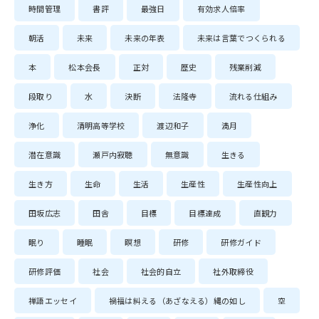
時間管理
書評
最強日
有効求人倍率
朝活
未来
未来の年表
未来は言葉でつくられる
本
松本会長
正対
歴史
残業削減
段取り
水
決断
法隆寺
流れる仕組み
浄化
清明高等学校
渡辺和子
満月
潜在意識
瀬戸内寂聴
無意識
生きる
生き方
生命
生活
生産性
生産性向上
田坂広志
田舎
目標
目標達成
直観力
眠り
睡眠
瞑想
研修
研修ガイド
研修評価
社会
社会的自立
社外取締役
禅語エッセイ
禍福は糾える（あざなえる）縄の如し
空