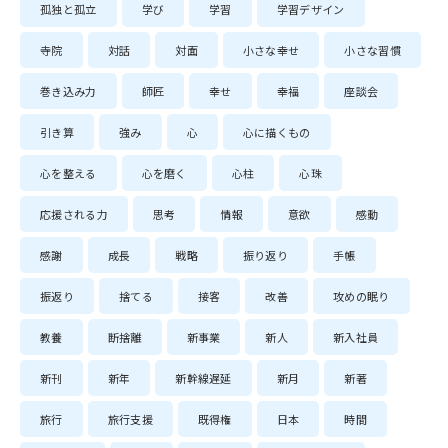
孤独と孤立
学び
学習
学習デザイン
寺院
対話
対面
小さな幸せ
小さな習慣
巻き込み力
師匠
幸せ
幸福
座談会
引き算
強み
心
心に描くもの
心を整える
心を磨く
心柱
心珠
応援される力
思考
情報
意欲
感動
感謝
成長
戦略
振り返り
手帳
振返り
捨てる
接客
改善
攻めの眠り
教養
断捨離
新事業
新人
新入社員
新刊
新年
新幹線遅延
新月
新著
旅行
旅行支援
既得権
日本
時間