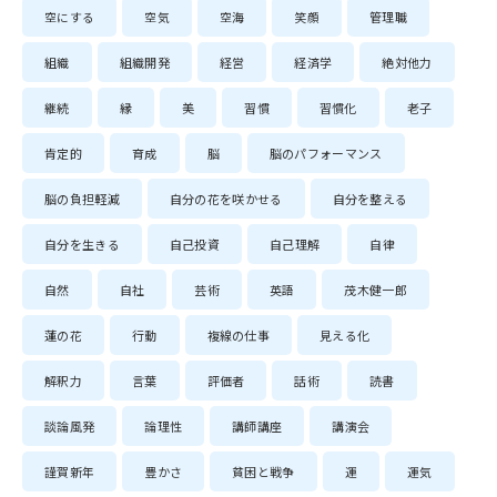
空にする
空気
空海
笑顔
管理職
組織
組織開発
経営
経済学
絶対他力
継続
縁
美
習慣
習慣化
老子
肯定的
育成
脳
脳のパフォーマンス
脳の負担軽減
自分の花を咲かせる
自分を整える
自分を生きる
自己投資
自己理解
自律
自然
自社
芸術
英語
茂木健一郎
蓮の花
行動
複線の仕事
見える化
解釈力
言葉
評価者
話術
読書
談論風発
論理性
講師講座
講演会
謹賀新年
豊かさ
貧困と戦争
運
運気