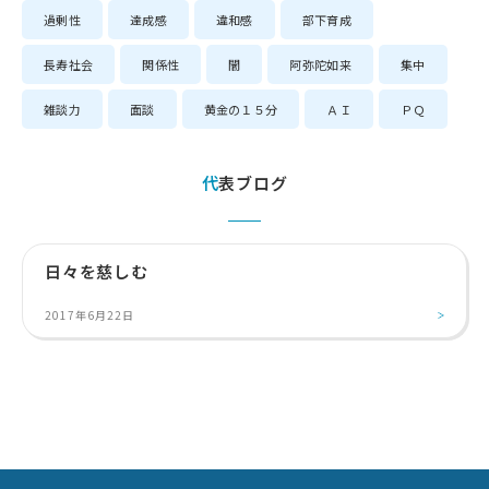
過剰性
達成感
違和感
部下育成
長寿社会
関係性
闇
阿弥陀如来
集中
雑談力
面談
黄金の１５分
ＡＩ
ＰＱ
代表ブログ
日々を慈しむ
2017年6月22日