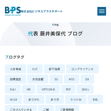
株式会社ビジネスプラスサポート
blog
代表 藤井美保代 ブログ
ブログタグ
人材育成
OJT
部下指導
コンプライアンス
目標設定
女性活躍
5S
ATD
DX
D＆I
HR
OPTION B
PEP
SDGs
VUCA
ありかた
あり方
うつぐみ
お礼
ごきげんでいきる
ご縁
ご褒美時間