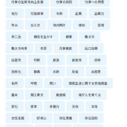
仕事の生産性向上支援
仕事の目的
仕事への熱意
他力
付加価値
令和
企画
企画力
休み
伝え方
体内時計
使命
信用
修二会
個性を生かす
健康
働き方
働き方改革
冬至
凡事徹底
出口治朗
出雲充
判断
創造
創造性
効率
効率化
動画
北欧
反省
古民家
名所
呼吸
問い
国民生活に関する世論調査
基本
堀江貴文
報連相
場が人を育てる
変化
変革
多動力
天命
女性
女性支援
好奇心
存在意義
存在目的