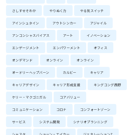
さしすせそわか
やりぬく力
やる気スイッチ
アインシュタイン
アウトシンカー
アジャイル
アンコンシャスバイアス
アート
イノベーション
エンゲージメント
エンパワーメント
オフィス
オンデマンド
オンライン
オンライン
オードリーヘップバーン
カルビー
キャリア
キャリアデザイン
キャリア形成支援
キングコング西野
ケリー・マクゴニガル
コアバリュー
コミュニケーション
コロナ
コンフォートゾーン
サービス
システム開発
シナリオプランニング
シャスタ
ショーン・エイカー
ジェネレーションZ