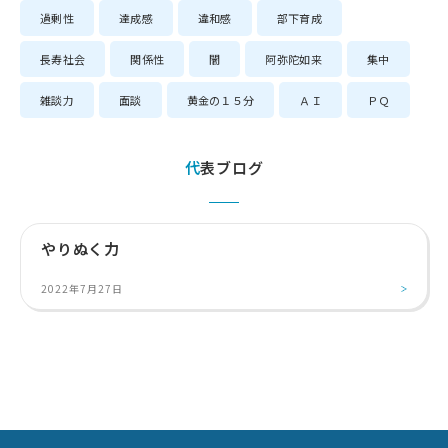
過剰性
達成感
違和感
部下育成
長寿社会
関係性
闇
阿弥陀如来
集中
雑談力
面談
黄金の１５分
ＡＩ
ＰＱ
代表ブログ
やりぬく力
2022年7月27日