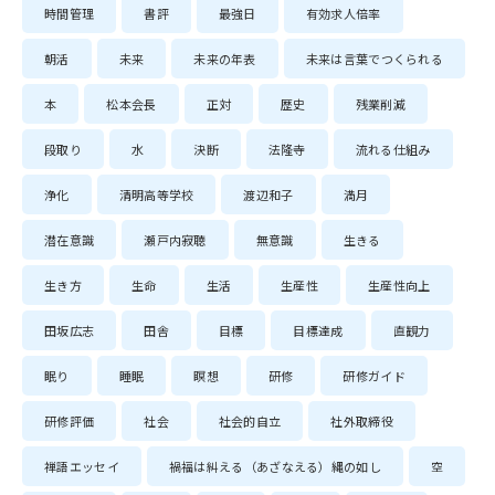
時間管理
書評
最強日
有効求人倍率
朝活
未来
未来の年表
未来は言葉でつくられる
本
松本会長
正対
歴史
残業削減
段取り
水
決断
法隆寺
流れる仕組み
浄化
清明高等学校
渡辺和子
満月
潜在意識
瀬戸内寂聴
無意識
生きる
生き方
生命
生活
生産性
生産性向上
田坂広志
田舎
目標
目標達成
直観力
眠り
睡眠
瞑想
研修
研修ガイド
研修評価
社会
社会的自立
社外取締役
禅語エッセイ
禍福は糾える（あざなえる）縄の如し
空