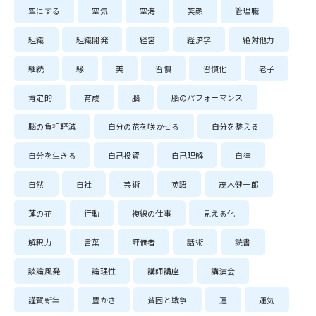
空にする
空気
空海
笑顔
管理職
組織
組織開発
経営
経済学
絶対他力
継続
縁
美
習慣
習慣化
老子
肯定的
育成
脳
脳のパフォーマンス
脳の負担軽減
自分の花を咲かせる
自分を整える
自分を生きる
自己投資
自己理解
自律
自然
自社
芸術
英語
茂木健一郎
蓮の花
行動
複線の仕事
見える化
解釈力
言葉
評価者
話術
読書
談論風発
論理性
講師講座
講演会
謹賀新年
豊かさ
貧困と戦争
運
運気