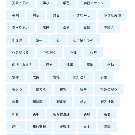
孤独と孤立
学び
学習
学習デザイン
寺院
対話
対面
小さな幸せ
小さな習慣
巻き込み力
師匠
幸せ
幸福
座談会
引き算
強み
心
心に描くもの
心を整える
心を磨く
心柱
心珠
応援される力
思考
情報
意欲
感動
感謝
成長
戦略
振り返り
手帳
振返り
捨てる
接客
改善
攻めの眠り
教養
断捨離
新事業
新人
新入社員
新刊
新年
新幹線遅延
新月
新著
旅行
旅行支援
既得権
日本
時間