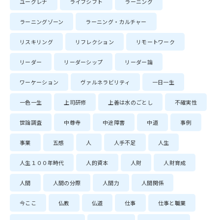
ユーグレナ
ライフシフト
ラーニング
ラーニングゾーン
ラーニング・カルチャー
リスキリング
リフレクション
リモートワーク
リーダー
リーダーシップ
リーダー論
ワーケーション
ヴァルネラビリティ
一日一生
一色一生
上司研修
上善は水のごとし
不確実性
世論調査
中尊寺
中途障害
中道
事例
事業
五感
人
人手不足
人生
人生１００年時代
人的資本
人財
人財育成
人間
人間の分際
人間力
人間関係
今ここ
仏教
仏道
仕事
仕事と職業