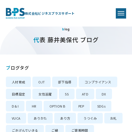
株式会社ビジネスプラスサポート
blog
代表 藤井美保代 ブログ
ブログタグ
人材育成
OJT
部下指導
コンプライアンス
目標設定
女性活躍
5S
ATD
DX
D＆I
HR
OPTION B
PEP
SDGs
VUCA
ありかた
あり方
うつぐみ
お礼
ごきげんでいきる
ご縁
ご褒美時間