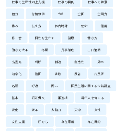
仕事の生産性向上支援
仕事の目的
仕事への熱意
他力
付加価値
令和
企画
企画力
休み
伝え方
体内時計
使命
信用
修二会
個性を生かす
健康
働き方
働き方改革
冬至
凡事徹底
出口治朗
出雲充
判断
創造
創造性
効率
効率化
動画
北欧
反省
古民家
名所
呼吸
問い
国民生活に関する世論調査
基本
堀江貴文
報連相
場が人を育てる
変化
変革
多動力
天命
女性
女性支援
好奇心
存在意義
存在目的