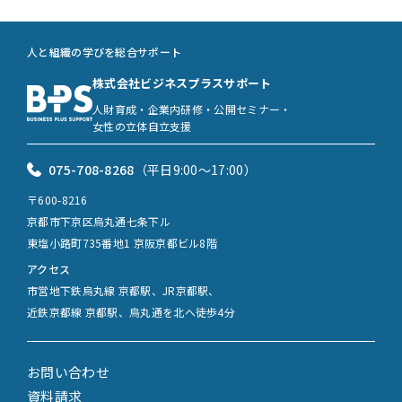
人と組織の学びを総合サポート
株式会社ビジネスプラスサポート
人財育成・企業内研修・公開セミナー・
女性の立体自立支援
075-708-8268
（平日9:00〜17:00）
〒600-8216
京都市下京区烏丸通七条下ル
東塩小路町735番地1 京阪京都ビル8階
アクセス
市営地下鉄烏丸線 京都駅、JR京都駅、
近鉄京都線 京都駅、烏丸通を北へ徒歩4分
お問い合わせ
資料請求