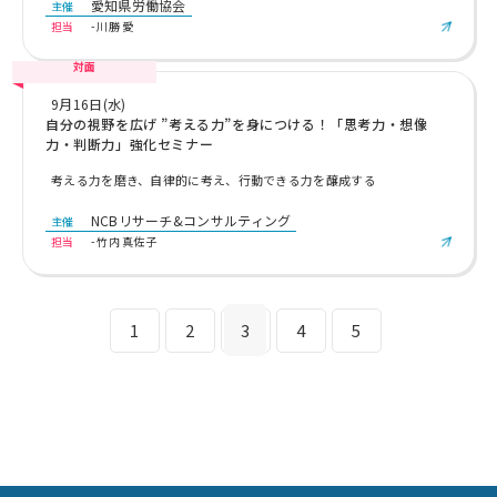
愛知県労働協会
主催
担当
- 川勝 愛
対面
9月16日(水)
自分の視野を広げ ”考える力”を身につける！「思考力・想像
力・判断力」強化セミナー
考える力を磨き、自律的に考え、行動できる力を醸成する
NCBリサーチ&コンサルティング
主催
担当
- 竹内 真佐子
1
2
3
4
5