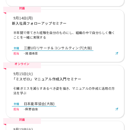
対面
9月14日(月)
新入社員フォローアップセミナー
半年間で得てきた経験を自分のものにし、組織の中で自分らしく働く
ことを一緒に実現する
三菱UFJリサーチ＆コンサルティング(大阪)
主催
担当
- 岡 亜希菜
オンライン
9月15日(火)
「ミスゼロ」マニュアル作成入門セミナー
引継ぎミスを減らすあるべき姿を描き、マニュアルの作成と活用の方
法を学ぶ
日本能率協会(大阪)
主催
担当
- 麻野 由佳
対面
9月15日(火)