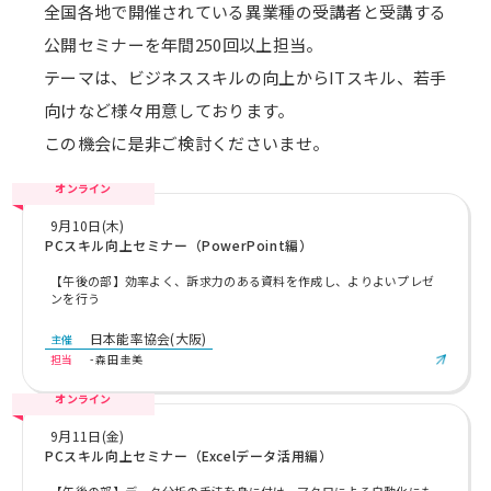
全国各地で開催されている異業種の受講者と受講する
公開セミナーを年間250回以上担当。
テーマは、ビジネススキルの向上からITスキル、若手
向けなど様々用意しております。
この機会に是非ご検討くださいませ。
オンライン
9月10日(木)
PCスキル向上セミナー（PowerPoint編）
【午後の部】効率よく、訴求力のある資料を作成し、よりよいプレゼ
ンを行う
日本能率協会(大阪)
主催
担当
- 森田 圭美
オンライン
9月11日(金)
PCスキル向上セミナー（Excelデータ活用編）