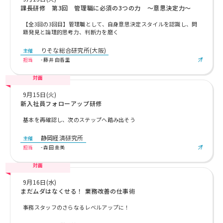
課長研修 第3回 管理職に必須の3つの力 ～意思決定力～
【全3回の3回目】管理職として、自身意思決定スタイルを認識し、問
題発見と論理的思考力、判断力を磨く
りそな総合研究所(大阪)
主催
担当
- 藤井 由香里
対面
9月15日(火)
新入社員フォローアップ研修
基本を再確認し、次のステップへ踏み出そう
静岡経済研究所
主催
担当
- 森田 圭美
対面
9月16日(水)
まだムダはなくせる！ 業務改善の仕事術
事務スタッフのさらなるレベルアップに！