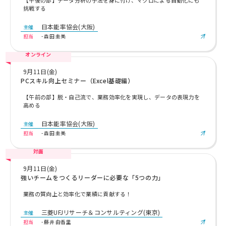
【午後の部】データ分析の手法を身に付け、マクロによる自動化にも
挑戦する
日本能率協会(大阪)
主催
担当
- 森田 圭美
オンライン
9月11日(金)
PCスキル向上セミナー（Excel基礎編）
【午前の部】脱・自己流で、業務効率化を実現し、データの表現力を
高める
日本能率協会(大阪)
主催
担当
- 森田 圭美
対面
9月11日(金)
強いチームをつくるリーダーに必要な「5つの力」
業務の質向上と効率化で業績に貢献する！
三菱UFJリサーチ＆コンサルティング(東京)
主催
担当
- 藤井 由香里