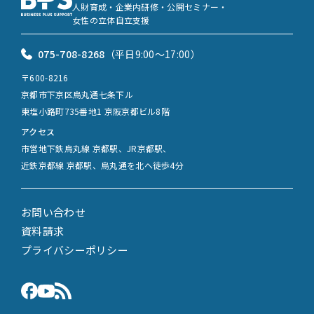
人財育成・企業内研修・公開セミナー・
女性の立体自立支援
075-708-8268
（平日9:00〜17:00）
〒600-8216
京都市下京区烏丸通七条下ル
東塩小路町735番地1 京阪京都ビル8階
アクセス
市営地下鉄烏丸線 京都駅、JR京都駅、
近鉄京都線 京都駅、烏丸通を北へ徒歩4分
お問い合わせ
資料請求
プライバシーポリシー