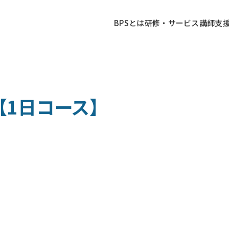
BPSとは
研修・サービス
講師
支
【1日コース】