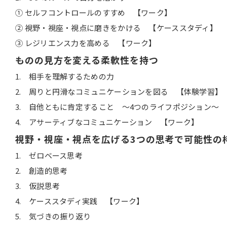
① セルフコントロールのすすめ 【ワーク】
② 視野・視座・視点に磨きをかける 【ケーススタディ】
③ レジリエンス力を高める 【ワーク】
ものの見方を変える柔軟性を持つ
1. 相手を理解するための力
2. 周りと円滑なコミュニケーションを図る 【体験学習】
3. 自他ともに肯定すること ～4つのライフポジション～
4. アサーティブなコミュニケーション 【ワーク】
視野・視座・視点を広げる
3
つの思考で可能性の
1. ゼロベース思考
2. 創造的思考
3. 仮説思考
4. ケーススタディ実践 【ワーク】
5. 気づきの振り返り