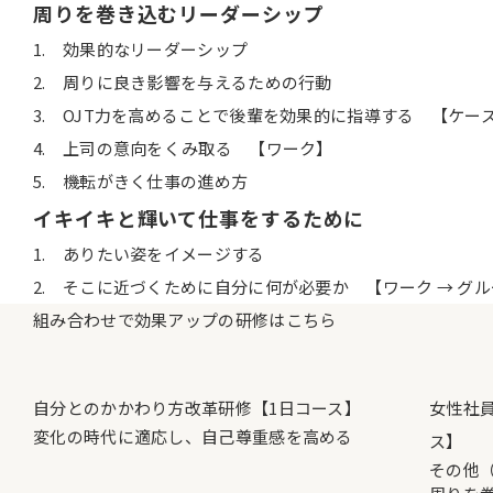
周りを巻き込むリーダーシップ
1. 効果的なリーダーシップ
2. 周りに良き影響を与えるための行動
3. OJT力を高めることで後輩を効果的に指導する 【ケー
4. 上司の意向をくみ取る 【ワーク】
5. 機転がきく仕事の進め方
イキイキと輝いて仕事をするために
1. ありたい姿をイメージする
2. そこに近づくために自分に何が必要か 【ワーク → グ
組み合わせで効果アップの
研修はこちら
自分とのかかわり方改革研修【1日コース】
女性社員
変化の時代に適応し、自己尊重感を高める
ス】
その他