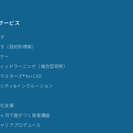
サービス
探す
探す（目的別検索）
ミナー
ィッドラーニング（複合型研修）
スターズ® for LXD
シティ&インクルージョン
発
率化支援
e 3ヶ月で差がつく接客講座
ャリアプロデュース