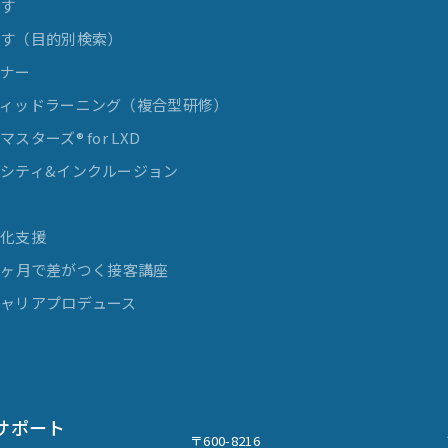
探す
探す（目的別検索）
ミナー
ィッドラーニング（複合型研修）
スターズ® for LXD
シティ&インクルージョン
発
率化支援
e 3ヶ月で差がつく接客講座
ャリアプロデュース
サポート
〒600-8216