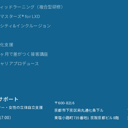
ィッドラーニング（複合型研修）
スターズ® for LXD
シティ&インクルージョン
発
率化支援
e 3ヶ月で差がつく接客講座
ャリアプロデュース
サポート
〒600-8216
ナー・女性の立体自立支援
京都市下京区烏丸通七条下ル
7:00）
東塩小路町735番地1 京阪京都ビル8階