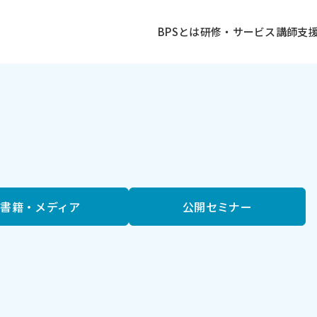
ログ
BPSとは
研修・サービス
講師
支
書籍・メディア
公開セミナー