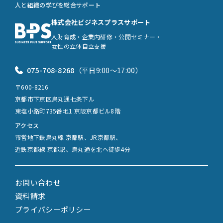
人と組織の学びを総合サポート
株式会社ビジネスプラスサポート
人財育成・企業内研修・公開セミナー・
女性の立体自立支援
075-708-8268
（平日9:00〜17:00）
〒600-8216
京都市下京区烏丸通七条下ル
東塩小路町735番地1 京阪京都ビル8階
アクセス
市営地下鉄烏丸線 京都駅、JR京都駅、
近鉄京都線 京都駅、烏丸通を北へ徒歩4分
お問い合わせ
資料請求
プライバシーポリシー